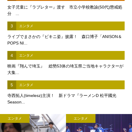
女子児童に『ラブレター』渡す 市立小学校教諭(50代)懲戒処
分 ...
3
エンタメ
ライブでまさかの『ビキニ姿』披露！ 森口博子「ANISON＆
POPS NI...
4
エンタメ
映画『翔んで埼玉』 総勢53体の埼玉県ご当地キャラクターが
大集...
5
エンタメ
寺西拓人(timelesz)主演！ 新ドラマ『ラーメンD 松平國光
Season...
エンタメ
エンタメ