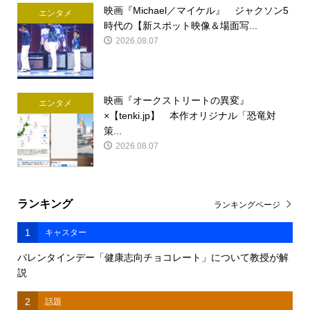
映画『Michael／マイケル』 ジャクソン5
エンタメ
時代の【新スポット映像＆場面写...
2026.08.07
映画『オークストリートの異変』
エンタメ
×【tenki.jp】 本作オリジナル「恐竜対
策...
2026.08.07
ランキング
ランキングページ
1
キャスター
バレンタインデー「健康志向チョコレート」について教授が解
説
2
話題