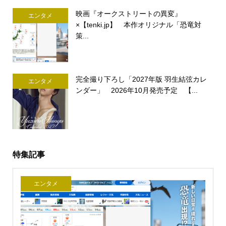
映画『オークストリートの異変』
エンタメ
×【tenki.jp】 本作オリジナル「恐竜対
策...
完全撮り下ろし「2027年版 羽生結弦カレ
エンタメ
ンダー」 2026年10月発売予定 【...
特集記事
エンタメ