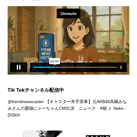
Tik Tokチャンネル配信中
@trendnewscaster
【キャスター井手美希】元AKB48高橋みな
みさんの愛猫にゃーちゃんCM出演 ニュース
#猫
♬ Neko -
DISH//