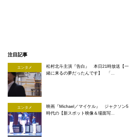
注目記事
松村北斗主演『告白』 本日21時放送【一
エンタメ
緒に来るの夢だったんです】 「...
映画『Michael／マイケル』 ジャクソン5
エンタメ
時代の【新スポット映像＆場面写...