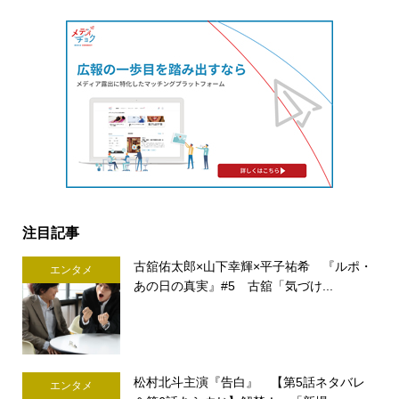
注目記事
古舘佑太郎×山下幸輝×平子祐希 『ルポ・
エンタメ
あの日の真実』#5 古舘「気づけ...
松村北斗主演『告白』 【第5話ネタバレ
エンタメ