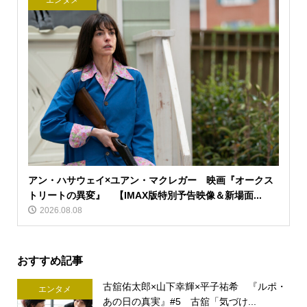
エンタメ
アン・ハサウェイ×ユアン・マクレガー 映画『オークス
トリートの異変』 【IMAX版特別予告映像＆新場面...
2026.08.08
おすすめ記事
古舘佑太郎×山下幸輝×平子祐希 『ルポ・
エンタメ
あの日の真実』#5 古舘「気づけ...