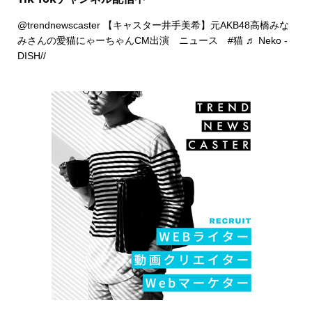
@trendnewscaster
【キャスター井手美希】元AKB48高橋みな
みさんの愛猫にゃーちゃんCM出演 ニュース
#猫
♬ Neko -
DISH//