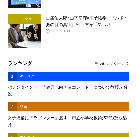
古舘佑太郎×山下幸輝×平子祐希 『ルポ・
エンタメ
あの日の真実』#5 古舘「気づけ...
2026.08.08
ランキング
ランキングページ
1
キャスター
バレンタインデー「健康志向チョコレート」について教授が解
説
2
話題
女子児童に『ラブレター』渡す 市立小学校教諭(50代)懲戒処
分 ...