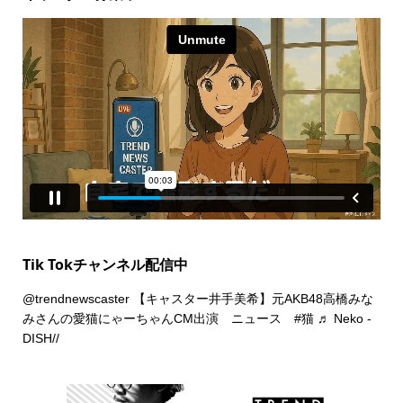
Tik Tokチャンネル配信中
@trendnewscaster
【キャスター井手美希】元AKB48高橋みな
みさんの愛猫にゃーちゃんCM出演 ニュース
#猫
♬ Neko -
DISH//