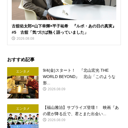
古舘佑太郎×山下幸輝×平子祐希 『ルポ・あの日の真実』
#5 古舘「気づけば熱く語っていました」
2026.08.08
おすすめ記事
9/4(金)スタート！ 『北山宏光 THE
エンタメ
WORLD BEYOND』 北山「このような
形...
2026.08.09
【福山雅治】サプライズ登壇！ 映画『あ
エンタメ
の星が降る丘で、君とまた出会い...
2026.08.09