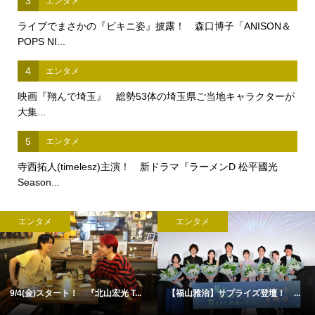
3
エンタメ
ライブでまさかの『ビキニ姿』披露！ 森口博子「ANISON＆
POPS NI...
4
エンタメ
映画『翔んで埼玉』 総勢53体の埼玉県ご当地キャラクターが
大集...
5
エンタメ
寺西拓人(timelesz)主演！ 新ドラマ『ラーメンD 松平國光
Season...
エンタメ
エンタメ
9/4(金)スタート！ 『北山宏光 T...
【福山雅治】サプライズ登壇！ ...