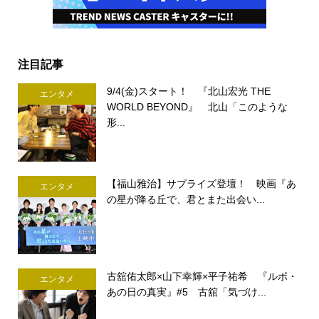
注目記事
9/4(金)スタート！ 『北山宏光 THE
エンタメ
WORLD BEYOND』 北山「このような
形...
【福山雅治】サプライズ登壇！ 映画『あ
エンタメ
の星が降る丘で、君とまた出会い...
古舘佑太郎×山下幸輝×平子祐希 『ルポ・
エンタメ
あの日の真実』#5 古舘「気づけ...