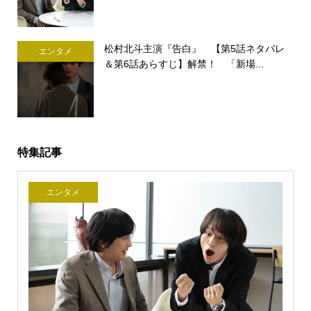
松村北斗主演『告白』 【第5話ネタバレ
エンタメ
＆第6話あらすじ】解禁！ 「新場...
特集記事
エンタメ