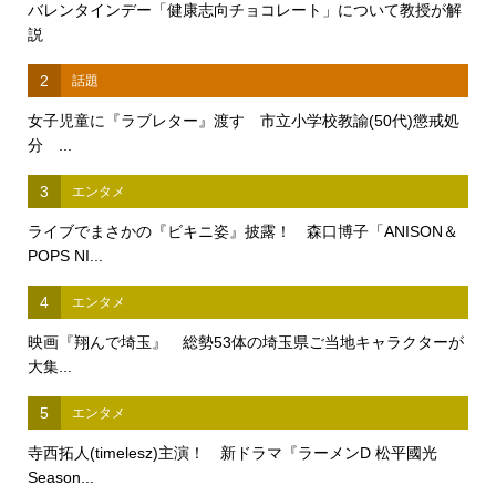
バレンタインデー「健康志向チョコレート」について教授が解
説
2
話題
女子児童に『ラブレター』渡す 市立小学校教諭(50代)懲戒処
分 ...
3
エンタメ
ライブでまさかの『ビキニ姿』披露！ 森口博子「ANISON＆
POPS NI...
4
エンタメ
映画『翔んで埼玉』 総勢53体の埼玉県ご当地キャラクターが
大集...
5
エンタメ
寺西拓人(timelesz)主演！ 新ドラマ『ラーメンD 松平國光
Season...