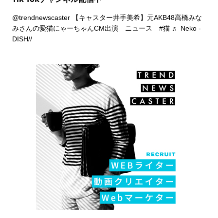
@trendnewscaster
【キャスター井手美希】元AKB48高橋みな
みさんの愛猫にゃーちゃんCM出演 ニュース
#猫
♬ Neko -
DISH//