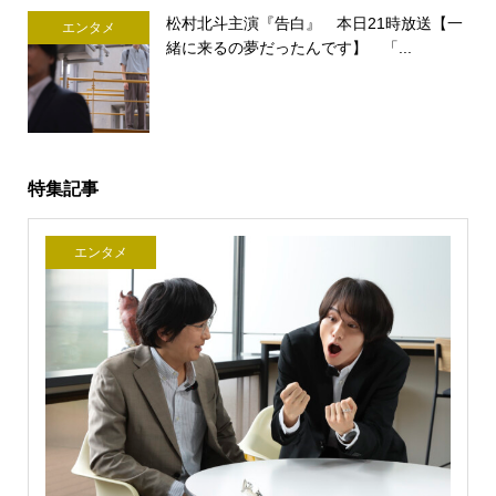
松村北斗主演『告白』 本日21時放送【一
エンタメ
緒に来るの夢だったんです】 「...
特集記事
エンタメ