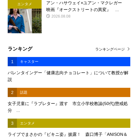
アン・ハサウェイ×ユアン・マクレガー
エンタメ
映画『オークストリートの異変』 ...
2026.08.08
ランキング
ランキングページ
1
キャスター
バレンタインデー「健康志向チョコレート」について教授が解
説
2
話題
女子児童に『ラブレター』渡す 市立小学校教諭(50代)懲戒処
分 ...
3
エンタメ
ライブでまさかの『ビキニ姿』披露！ 森口博子「ANISON＆