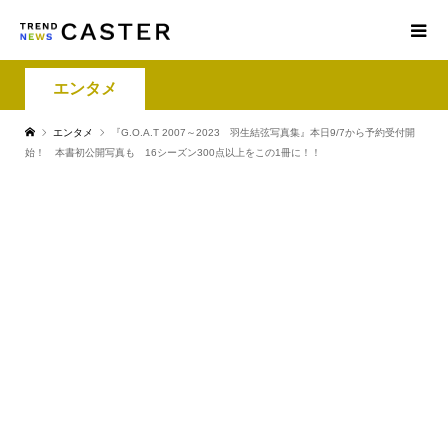
エンタメ
エンタメ
『G.O.A.T 2007～2023 羽生結弦写真集』本日9/7から予約受付開
始！ 本書初公開写真も 16シーズン300点以上をこの1冊に！！