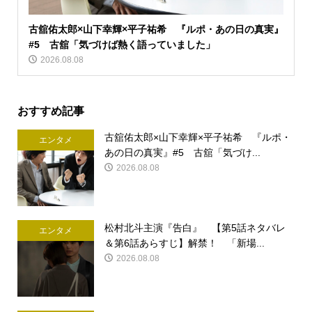
古舘佑太郎×山下幸輝×平子祐希 『ルポ・あの日の真実』
#5 古舘「気づけば熱く語っていました」
2026.08.08
おすすめ記事
古舘佑太郎×山下幸輝×平子祐希 『ルポ・
エンタメ
あの日の真実』#5 古舘「気づけ...
2026.08.08
松村北斗主演『告白』 【第5話ネタバレ
エンタメ
＆第6話あらすじ】解禁！ 「新場...
2026.08.08