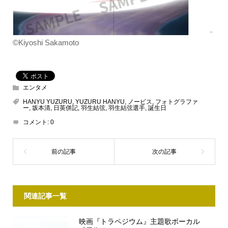
©Kiyoshi Sakamoto
エンタメ
HANYU YUZURU
,
YUZURU HANYU
,
ノービス
,
フォトグラファ
ー
,
坂本清
,
日英併記
,
羽生結弦
,
羽生結弦選手
,
誕生日
コメント:
0
関連記事一覧
映画『トラペジウム』主題歌ボーカル