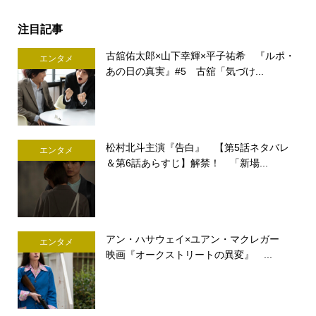
注目記事
古舘佑太郎×山下幸輝×平子祐希 『ルポ・
エンタメ
あの日の真実』#5 古舘「気づけ...
松村北斗主演『告白』 【第5話ネタバレ
エンタメ
＆第6話あらすじ】解禁！ 「新場...
アン・ハサウェイ×ユアン・マクレガー
エンタメ
映画『オークストリートの異変』 ...