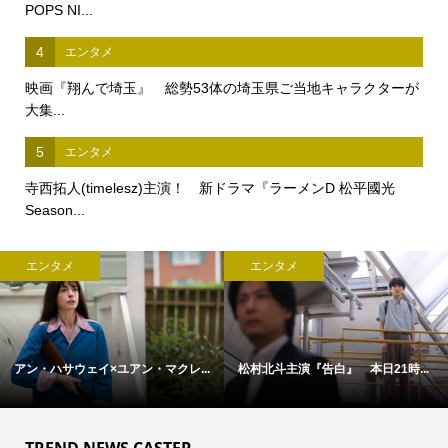
POPS NI...
4
エンタメ
映画『翔んで埼玉』 総勢53体の埼玉県ご当地キャラクターが
大集...
5
エンタメ
寺西拓人(timelesz)主演！ 新ドラマ『ラーメンD 松平國光
Season...
エンタメ
エンタメ
アン・ハサウェイ×ユアン・マクレ...
松村北斗主演『告白』 本日21時...