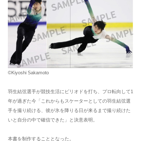
©Kiyoshi Sakamoto
羽生結弦選手が競技生活にピリオドを打ち、プロ転向して1
年が過ぎた今「これからもスケーターとしての羽生結弦選
手を撮り続ける、彼が氷を降りる日が来るまで撮り続けた
いと自分の中で確信できた」と決意表明。
本書を制作することとなった。