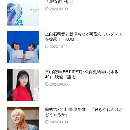
「星街すいせい...
2024.02.09
上白石萌音と新津ちせが可愛らしいダンス
を披露！ KUM...
2023.10.11
三山凌輝(BE:FIRST)×久保史緒里(乃木坂
46) 映画『誰よ...
2024.08.05
簡秀吉×西山潤×奥野壮 『好きやねんけど
どうやろか』...
2024.03.08