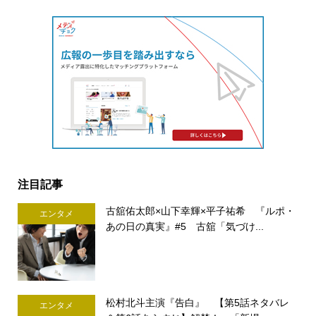
注目記事
古舘佑太郎×山下幸輝×平子祐希 『ルポ・
エンタメ
あの日の真実』#5 古舘「気づけ...
松村北斗主演『告白』 【第5話ネタバレ
エンタメ