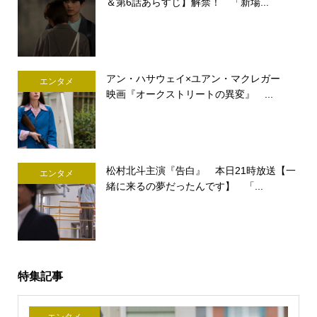
＆第6話あらすじ】解禁！ 「新場...
アン・ハサウェイ×ユアン・マクレガー
エンタメ
映画『オークストリートの異変』 ...
松村北斗主演『告白』 本日21時放送【一
エンタメ
緒に来るの夢だったんです】 「...
特集記事