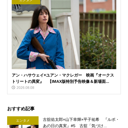
エンタメ
アン・ハサウェイ×ユアン・マクレガー 映画『オークス
トリートの異変』 【IMAX版特別予告映像＆新場面...
2026.08.08
おすすめ記事
古舘佑太郎×山下幸輝×平子祐希 『ルポ・
エンタメ
あの日の真実』#5 古舘「気づけ...