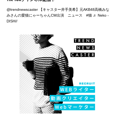
@trendnewscaster
【キャスター井手美希】元AKB48高橋みな
みさんの愛猫にゃーちゃんCM出演 ニュース
#猫
♬ Neko -
DISH//