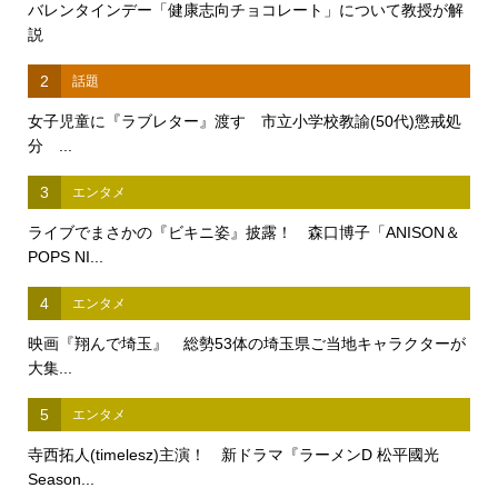
バレンタインデー「健康志向チョコレート」について教授が解
説
2
話題
女子児童に『ラブレター』渡す 市立小学校教諭(50代)懲戒処
分 ...
3
エンタメ
ライブでまさかの『ビキニ姿』披露！ 森口博子「ANISON＆
POPS NI...
4
エンタメ
映画『翔んで埼玉』 総勢53体の埼玉県ご当地キャラクターが
大集...
5
エンタメ
寺西拓人(timelesz)主演！ 新ドラマ『ラーメンD 松平國光
Season...