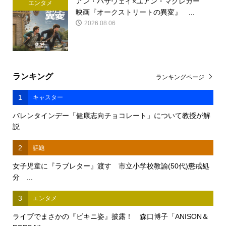
アン・ハサウェイ×ユアン・マクレガー
エンタメ
映画『オークストリートの異変』 ...
2026.08.06
ランキング
ランキングページ
1
キャスター
バレンタインデー「健康志向チョコレート」について教授が解
説
2
話題
女子児童に『ラブレター』渡す 市立小学校教諭(50代)懲戒処
分 ...
3
エンタメ
ライブでまさかの『ビキニ姿』披露！ 森口博子「ANISON＆