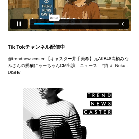
Tik Tokチャンネル配信中
@trendnewscaster
【キャスター井手美希】元AKB48高橋みな
みさんの愛猫にゃーちゃんCM出演 ニュース
#猫
♬ Neko -
DISH//