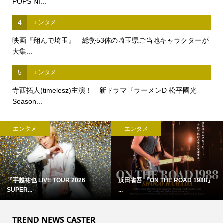
POPS NI...
4
エンタメ
映画『翔んで埼玉』 総勢53体の埼玉県ご当地キャラクターが
大集...
5
エンタメ
寺西拓人(timelesz)主演！ 新ドラマ『ラーメンD 松平國光
Season...
エンタメ
エンタメ
『手越祐也 LIVE TOUR 2026
浜田省吾 『ON THE ROAD 1988』
SUPER...
...
TREND NEWS CASTER