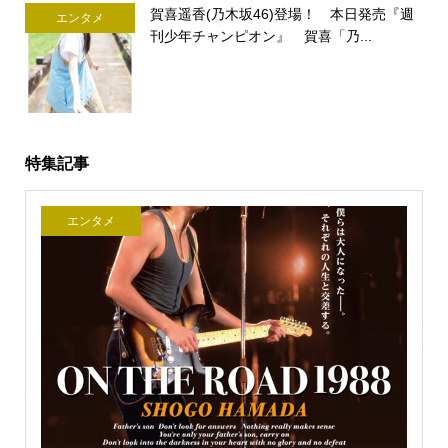
賀喜遥香(乃木坂46)登場！ 本日発売『週
エンタメ
刊少年チャンピオン』 賀喜「乃...
特集記事
エンタメ