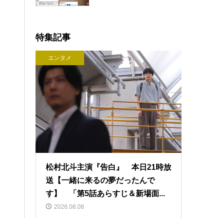
特集記事
エンタメ
松村北斗主演『告白』 本日21時放
送【一緒に来るの夢だったんで
す】 「第5話あらすじ＆新場面...
2026.08.08