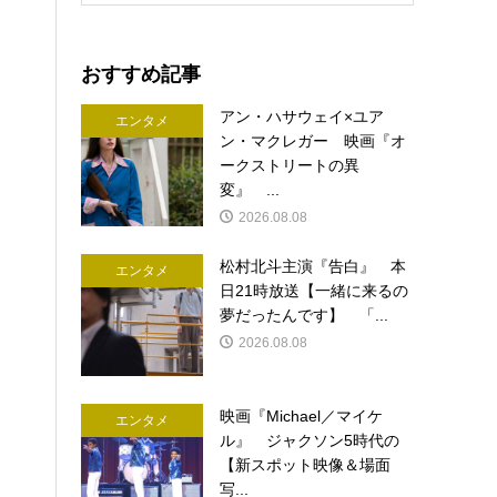
おすすめ記事
アン・ハサウェイ×ユア
エンタメ
ン・マクレガー 映画『オ
ークストリートの異
変』 ...
2026.08.08
松村北斗主演『告白』 本
エンタメ
日21時放送【一緒に来るの
夢だったんです】 「...
2026.08.08
映画『Michael／マイケ
エンタメ
ル』 ジャクソン5時代の
【新スポット映像＆場面
写...