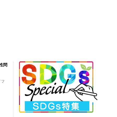
性問
イフ