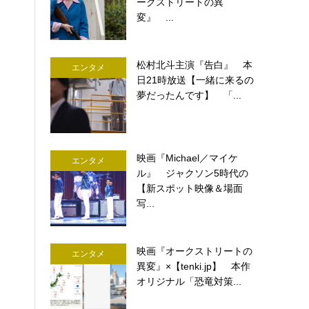
ークストリートの異
変』 ...
松村北斗主演『告白』 本
エンタメ
日21時放送【一緒に来るの
夢だったんです】 「...
映画『Michael／マイケ
エンタメ
ル』 ジャクソン5時代の
【新スポット映像＆場面
写...
映画『オークストリートの
エンタメ
異変』×【tenki.jp】 本作
オリジナル「恐竜対策...