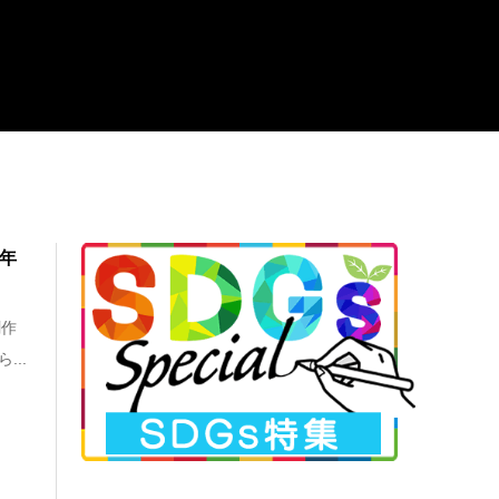
周年
創作
...