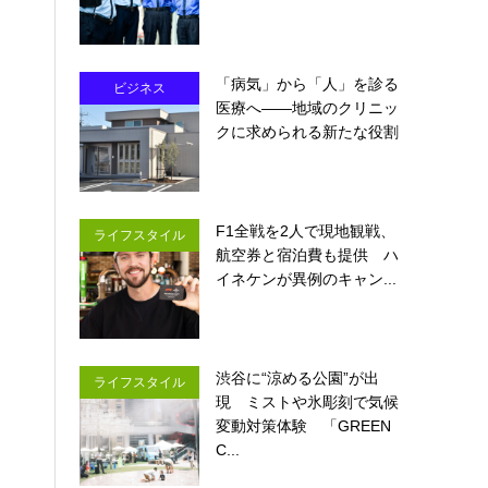
「病気」から「人」を診る
ビジネス
医療へ――地域のクリニッ
クに求められる新たな役割
F1全戦を2人で現地観戦、
ライフスタイル
航空券と宿泊費も提供 ハ
イネケンが異例のキャン...
渋谷に“涼める公園”が出
ライフスタイル
現 ミストや氷彫刻で気候
変動対策体験 「GREEN
C...