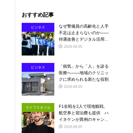
おすすめ記事
なぜ警備員の高齢化と人手
ビジネス
不足は止まらないのか――
待遇改善とデジタル活用...
2026.08.05
「病気」から「人」を診る
ビジネス
医療へ――地域のクリニッ
クに求められる新たな役割
2026.08.05
F1全戦を2人で現地観戦、
ライフスタイル
航空券と宿泊費も提供 ハ
イネケンが異例のキャン...
2026.08.05