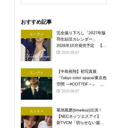
おすすめ記事
完全撮り下ろし「2027年版
エンタメ
羽生結弦カレンダー」
2026年10月発売予定 【...
2026.08.07
【中島裕翔】初写真展
エンタメ
『7okyo color space/東京色
空間 ～#COT7DF～』 ...
2026.08.07
菊池風磨(timelesz)出演！
エンタメ
【NECネッツエスアイ】
新TVCM「切らせない篇...