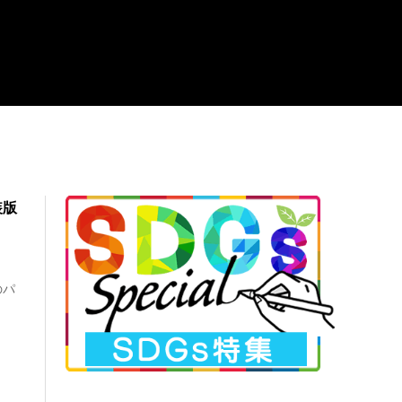
装版
のパ