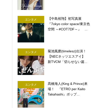
【中島裕翔】初写真展
エンタメ
『7okyo color space/東京色
空間 ～#COT7DF～』 ...
菊池風磨(timelesz)出演！
エンタメ
【NECネッツエスアイ】
新TVCM「切らせない篇...
髙橋海人(King & Prince)来
エンタメ
場！ 『ETRO per Kaito
Takahashi』ポップ...