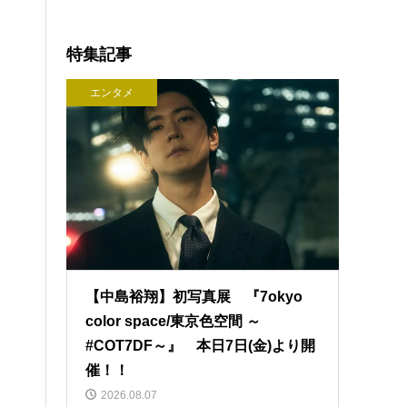
特集記事
エンタメ
【中島裕翔】初写真展 『7okyo
color space/東京色空間 ～
#COT7DF～』 本日7日(金)より開
催！！
2026.08.07