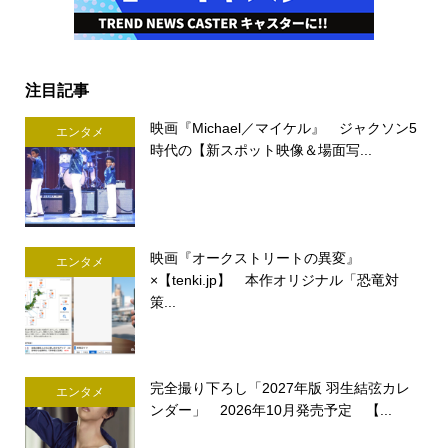
注目記事
映画『Michael／マイケル』 ジャクソン5
エンタメ
時代の【新スポット映像＆場面写...
映画『オークストリートの異変』
エンタメ
×【tenki.jp】 本作オリジナル「恐竜対
策...
完全撮り下ろし「2027年版 羽生結弦カレ
エンタメ
ンダー」 2026年10月発売予定 【...