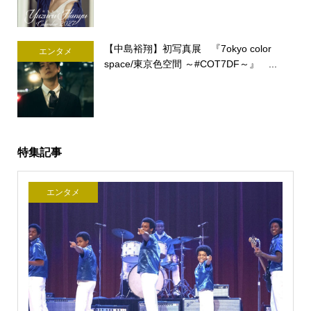
【中島裕翔】初写真展 『7okyo color
エンタメ
space/東京色空間 ～#COT7DF～』 ...
特集記事
エンタメ