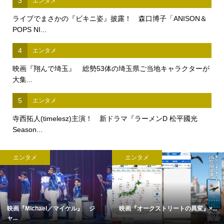
3
エンタメ
ライブでまさかの『ビキニ姿』披露！ 森口博子「ANISON＆
POPS NI...
4
エンタメ
映画『翔んで埼玉』 総勢53体の埼玉県ご当地キャラクターが
大集...
5
エンタメ
寺西拓人(timelesz)主演！ 新ドラマ『ラーメンD 松平國光
Season...
エンタメ
エンタメ
映画『Michael／マイケル』 ジ
映画『オークストリートの異変』×...
ャ...