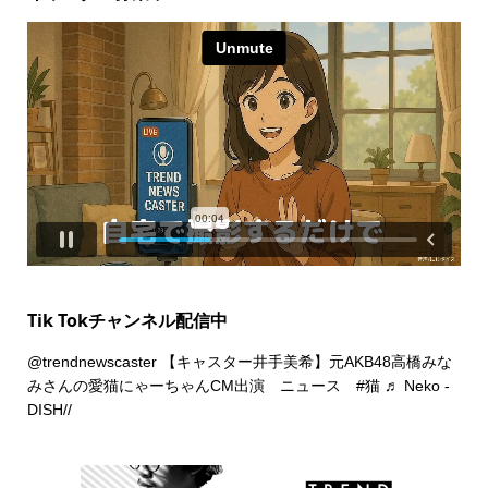
Tik Tokチャンネル配信中
@trendnewscaster
【キャスター井手美希】元AKB48高橋みな
みさんの愛猫にゃーちゃんCM出演 ニュース
#猫
♬ Neko -
DISH//