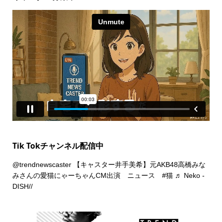
Tik Tokチャンネル配信中
@trendnewscaster
【キャスター井手美希】元AKB48高橋みな
みさんの愛猫にゃーちゃんCM出演 ニュース
#猫
♬ Neko -
DISH//