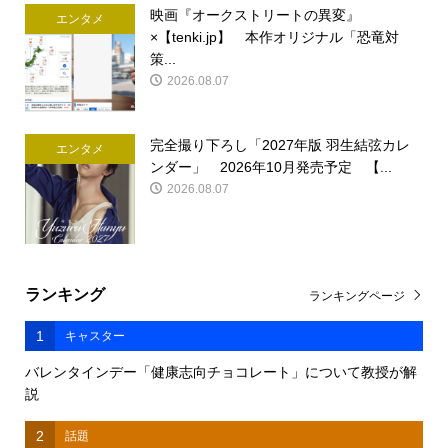
映画『オークストリートの異変』
エンタメ
×【tenki.jp】 本作オリジナル「恐竜対
策...
2026.08.07
完全撮り下ろし「2027年版 羽生結弦カレ
エンタメ
ンダー」 2026年10月発売予定 【...
2026.08.07
ランキング
ランキングページ
1
キャスター
バレンタインデー「健康志向チョコレート」について教授が解
説
2
話題