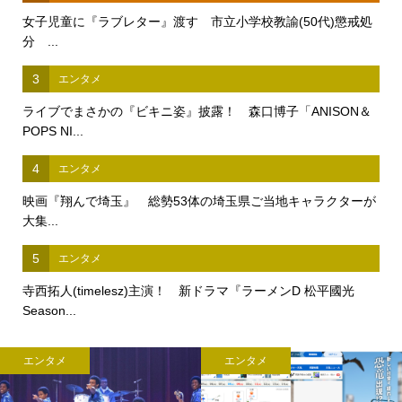
女子児童に『ラブレター』渡す 市立小学校教諭(50代)懲戒処
分 ...
3
エンタメ
ライブでまさかの『ビキニ姿』披露！ 森口博子「ANISON＆
POPS NI...
4
エンタメ
映画『翔んで埼玉』 総勢53体の埼玉県ご当地キャラクターが
大集...
5
エンタメ
寺西拓人(timelesz)主演！ 新ドラマ『ラーメンD 松平國光
Season...
エンタメ
エンタメ