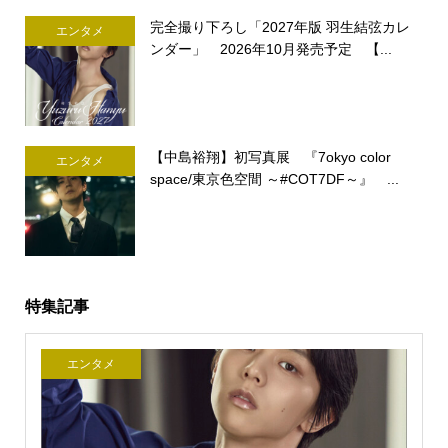
完全撮り下ろし「2027年版 羽生結弦カレ
エンタメ
ンダー」 2026年10月発売予定 【...
【中島裕翔】初写真展 『7okyo color
エンタメ
space/東京色空間 ～#COT7DF～』 ...
特集記事
エンタメ