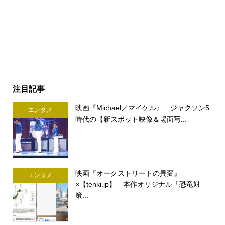
注目記事
映画『Michael／マイケル』 ジャクソン5
エンタメ
時代の【新スポット映像＆場面写...
映画『オークストリートの異変』
エンタメ
×【tenki.jp】 本作オリジナル「恐竜対
策...