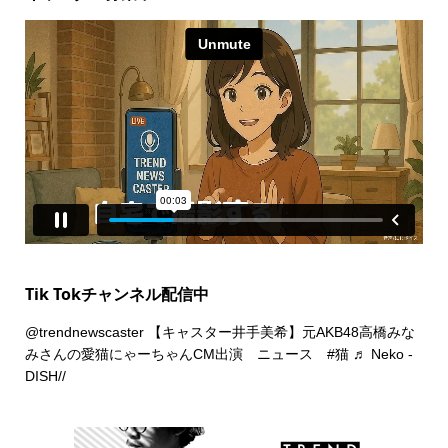
Tik Tokチャンネル配信中
@trendnewscaster
【キャスター井手美希】元AKB48高橋みな
みさんの愛猫にゃーちゃんCM出演 ニュース
#猫
♬ Neko -
DISH//