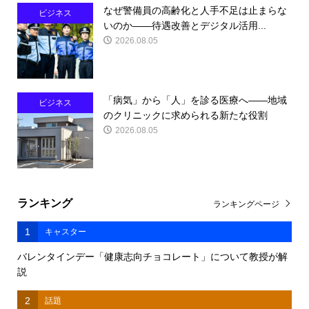
なぜ警備員の高齢化と人手不足は止まらな
ビジネス
いのか――待遇改善とデジタル活用...
2026.08.05
「病気」から「人」を診る医療へ――地域
ビジネス
のクリニックに求められる新たな役割
2026.08.05
ランキング
ランキングページ
1
キャスター
バレンタインデー「健康志向チョコレート」について教授が解
説
2
話題