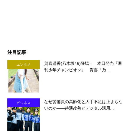
注目記事
賀喜遥香(乃木坂46)登場！ 本日発売『週
エンタメ
刊少年チャンピオン』 賀喜「乃...
なぜ警備員の高齢化と人手不足は止まらな
ビジネス
いのか――待遇改善とデジタル活用...