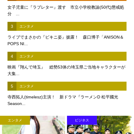
女子児童に『ラブレター』渡す 市立小学校教諭(50代)懲戒処
分 ...
3
エンタメ
ライブでまさかの『ビキニ姿』披露！ 森口博子「ANISON＆
POPS NI...
4
エンタメ
映画『翔んで埼玉』 総勢53体の埼玉県ご当地キャラクターが
大集...
5
エンタメ
寺西拓人(timelesz)主演！ 新ドラマ『ラーメンD 松平國光
Season...
エンタメ
ビジネス