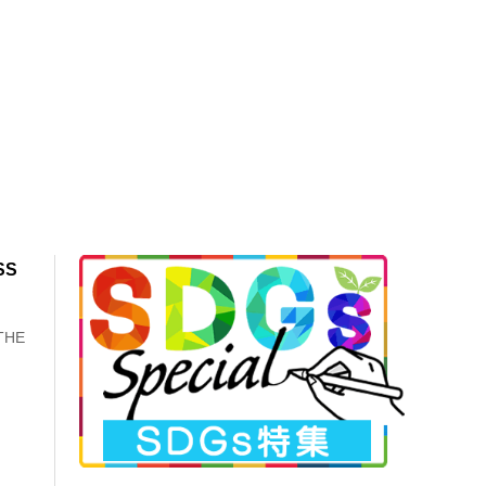
SS
HE