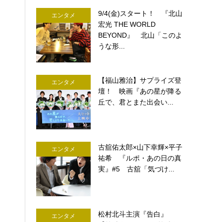
9/4(金)スタート！ 『北山
エンタメ
宏光 THE WORLD
BEYOND』 北山「このよ
うな形...
【福山雅治】サプライズ登
エンタメ
壇！ 映画『あの星が降る
丘で、君とまた出会い...
古舘佑太郎×山下幸輝×平子
エンタメ
祐希 『ルポ・あの日の真
実』#5 古舘「気づけ...
松村北斗主演『告白』
エンタメ