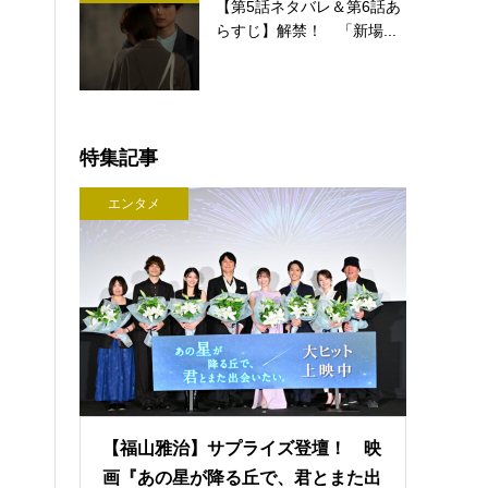
【第5話ネタバレ＆第6話あ
らすじ】解禁！ 「新場...
特集記事
エンタメ
【福山雅治】サプライズ登壇！ 映
画『あの星が降る丘で、君とまた出