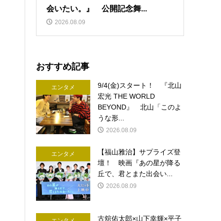
会いたい。』 公開記念舞...
2026.08.09
おすすめ記事
9/4(金)スタート！ 『北山
エンタメ
宏光 THE WORLD
BEYOND』 北山「このよ
うな形...
2026.08.09
【福山雅治】サプライズ登
エンタメ
壇！ 映画『あの星が降る
丘で、君とまた出会い...
2026.08.09
古舘佑太郎×山下幸輝×平子
エンタメ