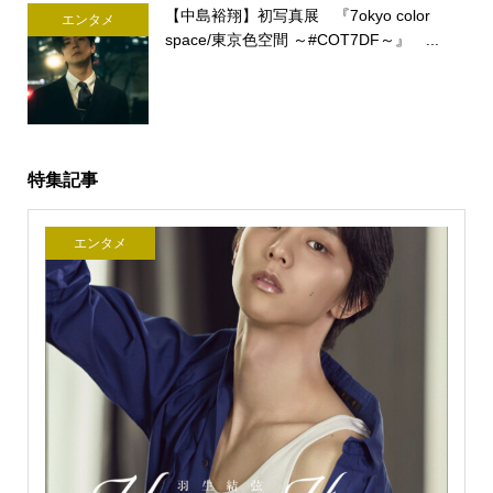
【中島裕翔】初写真展 『7okyo color
エンタメ
space/東京色空間 ～#COT7DF～』 ...
特集記事
エンタメ