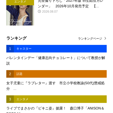
完全撮り下ろし「2027年版 羽生結弦カレ
エンタメ
ンダー」 2026年10月発売予定 【...
2026.08.07
ランキング
ランキングページ
1
キャスター
バレンタインデー「健康志向チョコレート」について教授が解
説
2
話題
女子児童に『ラブレター』渡す 市立小学校教諭(50代)懲戒処
分 ...
3
エンタメ
ライブでまさかの『ビキニ姿』披露！ 森口博子「ANISON＆