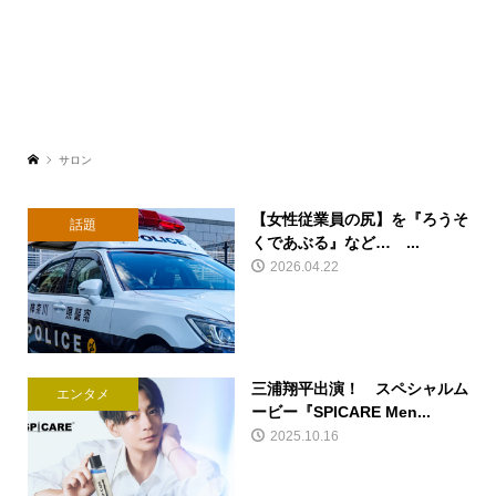
サロン
【女性従業員の尻】を『ろうそ
話題
くであぶる』など… ...
2026.04.22
三浦翔平出演！ スペシャルム
エンタメ
ービー『SPICARE Men...
2025.10.16