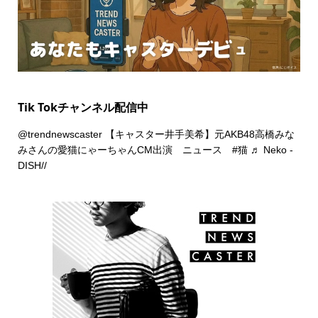
Tik Tokチャンネル配信中
@trendnewscaster
【キャスター井手美希】元AKB48高橋みな
みさんの愛猫にゃーちゃんCM出演 ニュース
#猫
♬ Neko -
DISH//