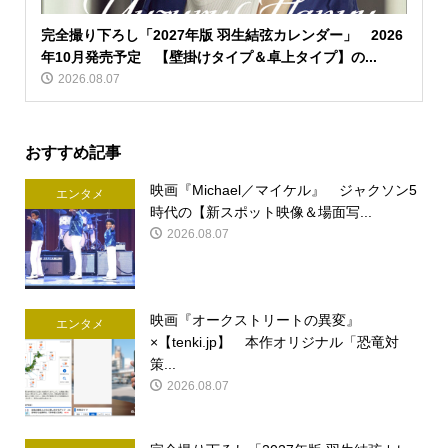
完全撮り下ろし「2027年版 羽生結弦カレンダー」 2026
年10月発売予定 【壁掛けタイプ＆卓上タイプ】の...
2026.08.07
おすすめ記事
映画『Michael／マイケル』 ジャクソン5
エンタメ
時代の【新スポット映像＆場面写...
2026.08.07
映画『オークストリートの異変』
エンタメ
×【tenki.jp】 本作オリジナル「恐竜対
策...
2026.08.07