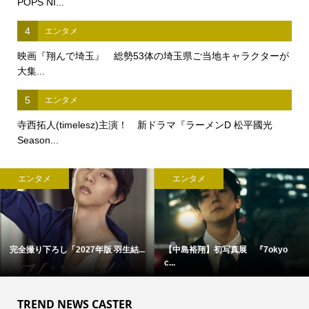
POPS NI...
4
エンタメ
映画『翔んで埼玉』 総勢53体の埼玉県ご当地キャラクターが
大集...
5
エンタメ
寺西拓人(timelesz)主演！ 新ドラマ『ラーメンD 松平國光
Season...
エンタメ
エンタメ
完全撮り下ろし「2027年版 羽生結...
【中島裕翔】初写真展 『7okyo
c...
TREND NEWS CASTER