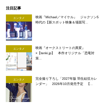
注目記事
映画『Michael／マイケル』 ジャクソン5
エンタメ
時代の【新スポット映像＆場面写...
映画『オークストリートの異変』
エンタメ
×【tenki.jp】 本作オリジナル「恐竜対
策...
完全撮り下ろし「2027年版 羽生結弦カレ
エンタメ
ンダー」 2026年10月発売予定 【...