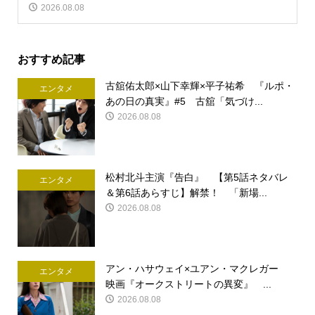
2026.08.08
おすすめ記事
古舘佑太郎×山下幸輝×平子祐希 『ルポ・
エンタメ
あの日の真実』#5 古舘「気づけ...
2026.08.08
松村北斗主演『告白』 【第5話ネタバレ
エンタメ
＆第6話あらすじ】解禁！ 「新場...
2026.08.08
アン・ハサウェイ×ユアン・マクレガー
エンタメ
映画『オークストリートの異変』 ...
2026.08.08