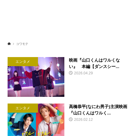
コワモテ
映画『山口くんはワルくな
エンタメ
い』 本編【ダンスシー...
2026.04.29
高橋恭平(なにわ男子)主演映画
エンタメ
『山口くんはワルく...
2026.02.12