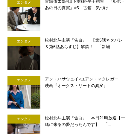
古舘佑太郎×山下幸輝×平子祐希 『ルポ・
エンタメ
あの日の真実』#5 古舘「気づけ...
松村北斗主演『告白』 【第5話ネタバレ
エンタメ
＆第6話あらすじ】解禁！ 「新場...
アン・ハサウェイ×ユアン・マクレガー
エンタメ
映画『オークストリートの異変』 ...
松村北斗主演『告白』 本日21時放送【一
エンタメ
緒に来るの夢だったんです】 「...