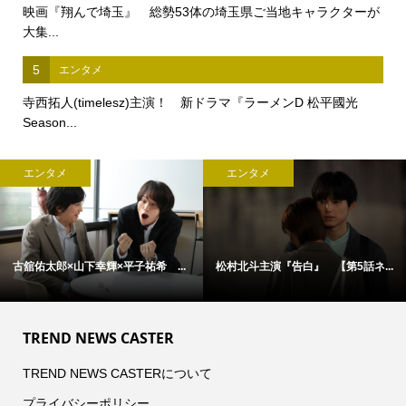
映画『翔んで埼玉』 総勢53体の埼玉県ご当地キャラクターが
大集...
5
エンタメ
寺西拓人(timelesz)主演！ 新ドラマ『ラーメンD 松平國光
Season...
エンタメ
エンタメ
古舘佑太郎×山下幸輝×平子祐希 ...
松村北斗主演『告白』 【第5話ネ...
TREND NEWS CASTER
TREND NEWS CASTERについて
プライバシーポリシー