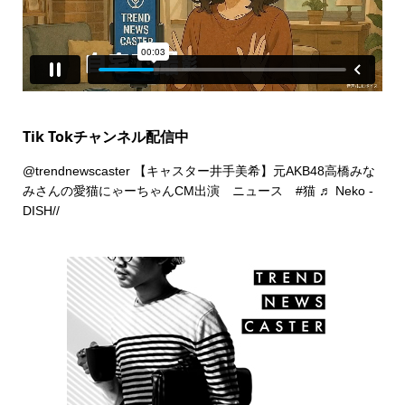
Tik Tokチャンネル配信中
@trendnewscaster
【キャスター井手美希】元AKB48高橋みな
みさんの愛猫にゃーちゃんCM出演 ニュース
#猫
♬ Neko -
DISH//