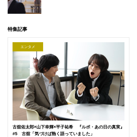
特集記事
エンタメ
古舘佑太郎×山下幸輝×平子祐希 『ルポ・あの日の真実』
#5 古舘「気づけば熱く語っていました」