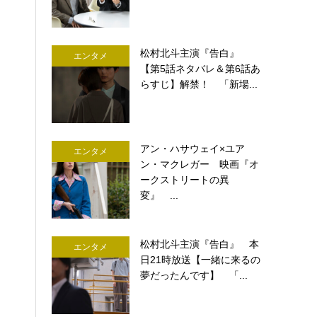
松村北斗主演『告白』
エンタメ
【第5話ネタバレ＆第6話あ
らすじ】解禁！ 「新場...
アン・ハサウェイ×ユア
エンタメ
ン・マクレガー 映画『オ
ークストリートの異
変』 ...
松村北斗主演『告白』 本
エンタメ
日21時放送【一緒に来るの
夢だったんです】 「...