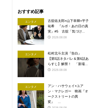
おすすめ記事
古舘佑太郎×山下幸輝×平子
エンタメ
祐希 『ルポ・あの日の真
実』#5 古舘「気づけ...
2026.08.08
松村北斗主演『告白』
エンタメ
【第5話ネタバレ＆第6話あ
らすじ】解禁！ 「新場...
2026.08.08
アン・ハサウェイ×ユア
エンタメ
ン・マクレガー 映画『オ
ークストリートの異
変』 ...
2026.08.08