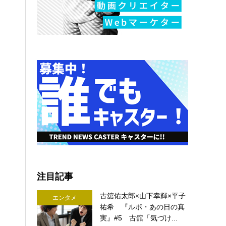
注目記事
古舘佑太郎×山下幸輝×平子
エンタメ
祐希 『ルポ・あの日の真
実』#5 古舘「気づけ...