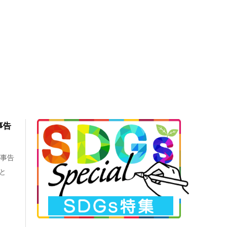
事告
刑事告
と