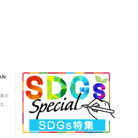
カル
、草川
...