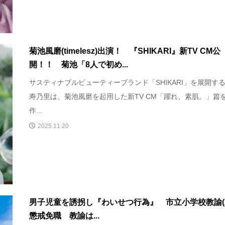
菊池風磨(timelesz)出演！ 『SHIKARI』新TV CM公
開！！ 菊池「8人で初め...
サスティナブルビューティーブランド「SHIKARI」を展開す
寿乃里は、菊池風磨を起用した新TV CM「躍れ、素肌。」篇
作...
2025.11.20
男子児童を誘拐し『わいせつ行為』 市立小学校教諭(2
懲戒免職 教諭は...