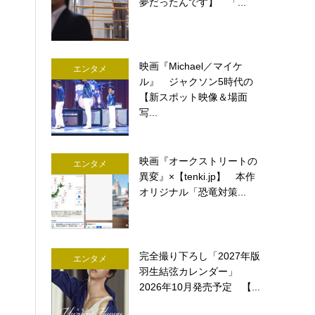
夢だったんです】 「...
映画『Michael／マイケ
エンタメ
ル』 ジャクソン5時代の
【新スポット映像＆場面
写...
映画『オークストリートの
エンタメ
異変』×【tenki.jp】 本作
オリジナル「恐竜対策...
完全撮り下ろし「2027年版
エンタメ
羽生結弦カレンダー」
2026年10月発売予定 【...