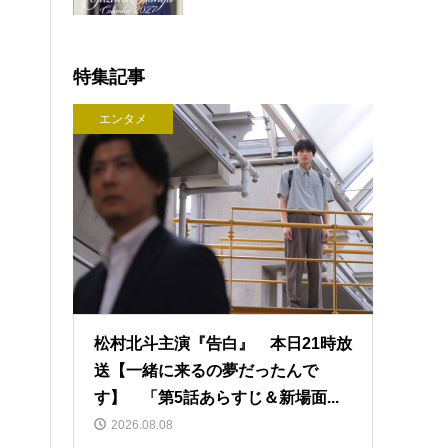
特集記事
エンタメ
松村北斗主演『告白』 本日21時放
送【一緒に来るの夢だったんで
す】 「第5話あらすじ＆新場面...
2026.08.08