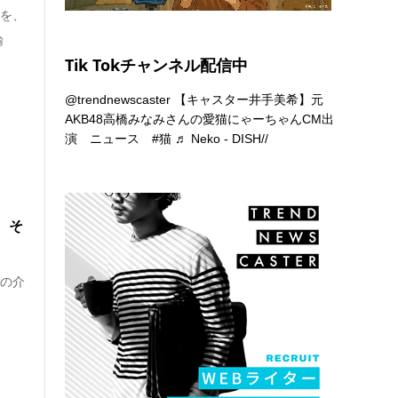
)を、
諭
Tik Tokチャンネル配信中
@trendnewscaster
【キャスター井手美希】元
AKB48高橋みなみさんの愛猫にゃーちゃんCM出
演 ニュース
#猫
♬ Neko - DISH//
、そ
内の介