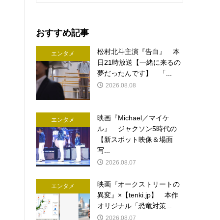
おすすめ記事
松村北斗主演『告白』 本
エンタメ
日21時放送【一緒に来るの
夢だったんです】 「...
2026.08.08
映画『Michael／マイケ
エンタメ
ル』 ジャクソン5時代の
【新スポット映像＆場面
写...
2026.08.07
映画『オークストリートの
エンタメ
異変』×【tenki.jp】 本作
オリジナル「恐竜対策...
2026.08.07