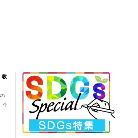
 教
3)
、今