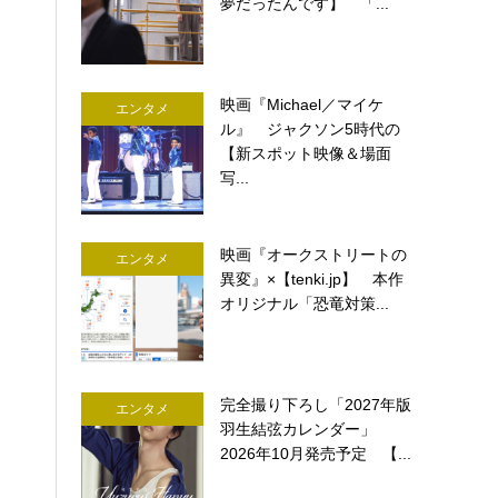
夢だったんです】 「...
映画『Michael／マイケ
エンタメ
ル』 ジャクソン5時代の
【新スポット映像＆場面
写...
映画『オークストリートの
エンタメ
異変』×【tenki.jp】 本作
オリジナル「恐竜対策...
完全撮り下ろし「2027年版
エンタメ
羽生結弦カレンダー」
2026年10月発売予定 【...