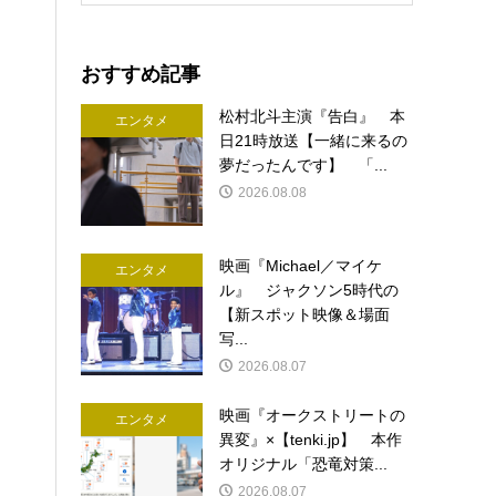
おすすめ記事
松村北斗主演『告白』 本
エンタメ
日21時放送【一緒に来るの
夢だったんです】 「...
2026.08.08
映画『Michael／マイケ
エンタメ
ル』 ジャクソン5時代の
【新スポット映像＆場面
写...
2026.08.07
映画『オークストリートの
エンタメ
異変』×【tenki.jp】 本作
オリジナル「恐竜対策...
2026.08.07