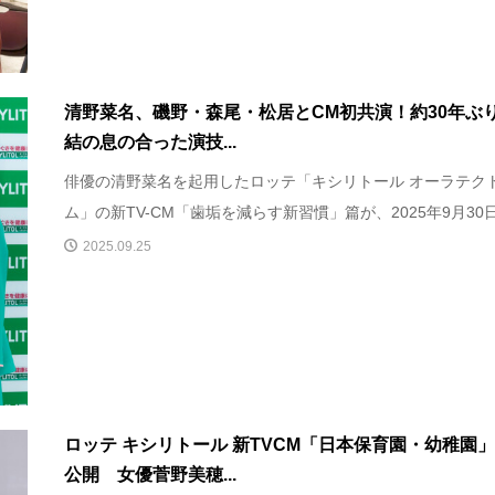
清野菜名、磯野・森尾・松居とCM初共演！約30年ぶ
結の息の合った演技...
俳優の清野菜名を起用したロッテ「キシリトール オーラテク
ム」の新TV-CM「歯垢を減らす新習慣」篇が、2025年9月30日(.
2025.09.25
ロッテ キシリトール 新TVCM「⽇本保育園・幼稚園
公開 女優菅野美穂...