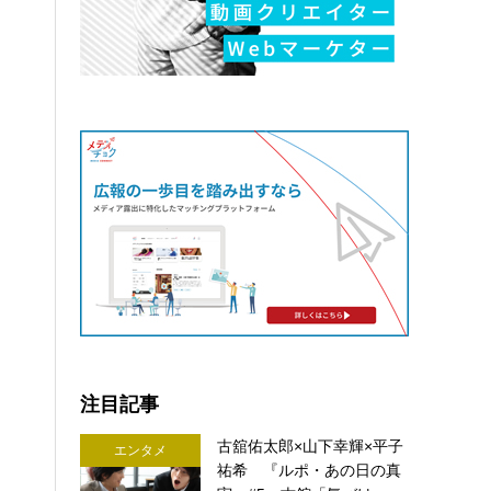
注目記事
古舘佑太郎×山下幸輝×平子
エンタメ
祐希 『ルポ・あの日の真