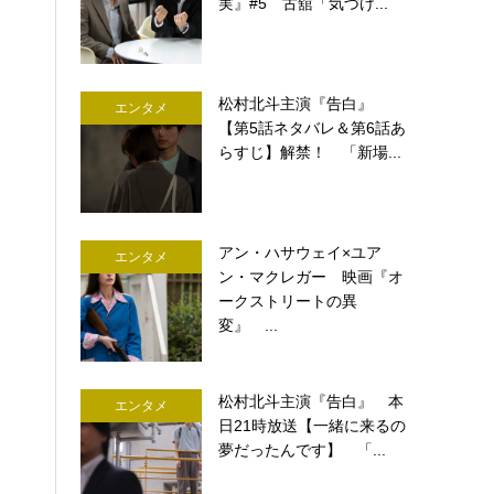
実』#5 古舘「気づけ...
松村北斗主演『告白』
エンタメ
【第5話ネタバレ＆第6話あ
らすじ】解禁！ 「新場...
アン・ハサウェイ×ユア
エンタメ
ン・マクレガー 映画『オ
ークストリートの異
変』 ...
松村北斗主演『告白』 本
エンタメ
日21時放送【一緒に来るの
夢だったんです】 「...