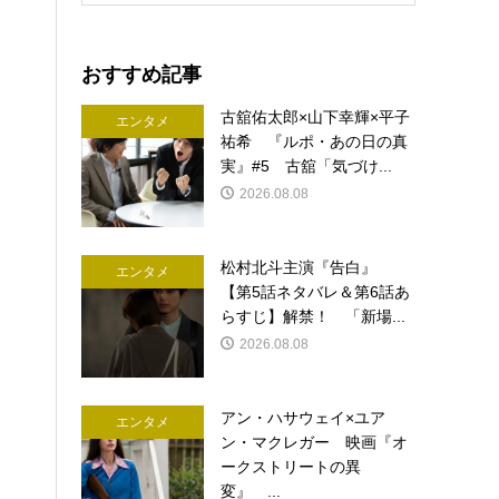
おすすめ記事
古舘佑太郎×山下幸輝×平子
エンタメ
祐希 『ルポ・あの日の真
実』#5 古舘「気づけ...
2026.08.08
松村北斗主演『告白』
エンタメ
【第5話ネタバレ＆第6話あ
らすじ】解禁！ 「新場...
2026.08.08
アン・ハサウェイ×ユア
エンタメ
ン・マクレガー 映画『オ
ークストリートの異
変』 ...