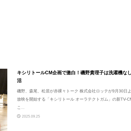
キシリトールCM企画で激白！磯野貴理子は洗濯機な
活
磯野、森尾、松居が赤裸々トーク 株式会社ロッテが9月30日
放映を開始する「キシリトール オーラテクトガム」の新TV-C
こ...
2025.09.25