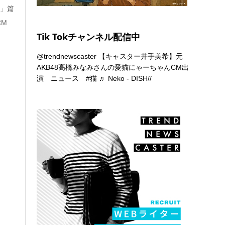
園」篇
CM
Tik Tokチャンネル配信中
@trendnewscaster
【キャスター井手美希】元
AKB48高橋みなみさんの愛猫にゃーちゃんCM出
演 ニュース
#猫
♬ Neko - DISH//