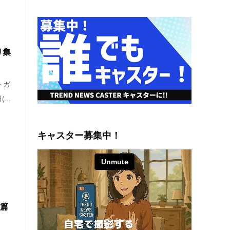
り集
トガ
..
キャスター募集中！
」篇