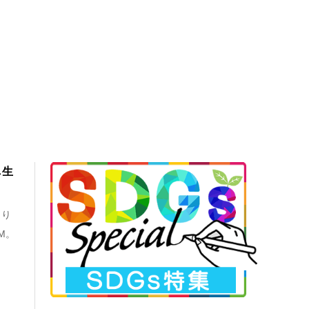
し生
より
M。