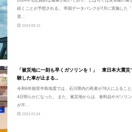
続くことが予想される。 帝国データバンクが7月に実施した「
景...
2024.08.15
「被災地に一刻も早くガソリンを！」 東日本大震災
験した車が止まる...
令和6年能登半島地震では、石川県内の死者が78人に上ること
4日明らかになった。 また、被災地からは、食料品やガソリ
が不...
2024.01.04