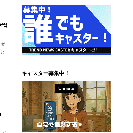
代)
性教
ると
キャスター募集中！
コ
さが