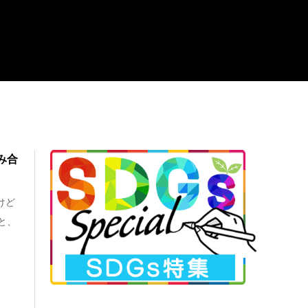
み合
けど
と、