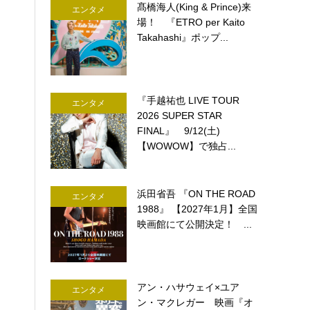
髙橋海人(King & Prince)来
エンタメ
場！ 『ETRO per Kaito
Takahashi』ポップ...
『手越祐也 LIVE TOUR
エンタメ
2026 SUPER STAR
FINAL』 9/12(土)
【WOWOW】で独占...
浜田省吾 『ON THE ROAD
エンタメ
1988』 【2027年1月】全国
映画館にて公開決定！ ...
アン・ハサウェイ×ユア
エンタメ
ン・マクレガー 映画『オ