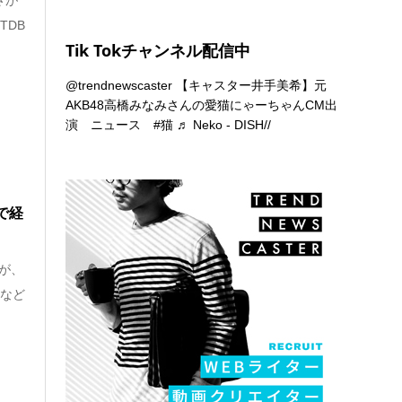
TDB
Tik Tokチャンネル配信中
@trendnewscaster
【キャスター井手美希】元
AKB48高橋みなみさんの愛猫にゃーちゃんCM出
演 ニュース
#猫
♬ Neko - DISH//
で経
が、
ンなど