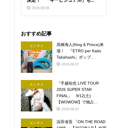
決定！ 「キービジュアル」も...
2026.08.06
おすすめ記事
髙橋海人(King & Prince)来
エンタメ
場！ 『ETRO per Kaito
Takahashi』ポップ...
2026.08.07
『手越祐也 LIVE TOUR
エンタメ
2026 SUPER STAR
FINAL』 9/12(土)
【WOWOW】で独占...
2026.08.07
浜田省吾 『ON THE ROAD
エンタメ