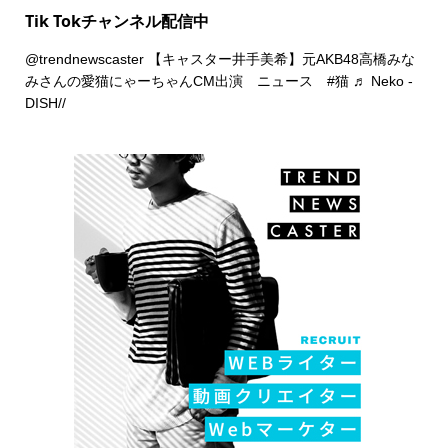
Tik Tokチャンネル配信中
@trendnewscaster
【キャスター井手美希】元AKB48高橋みな
みさんの愛猫にゃーちゃんCM出演 ニュース
#猫
♬ Neko -
DISH//