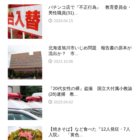
パチンコ店で『不正行為』 教育委員会・
男性職員(31)...
2026.04.15
北海道旭川市いじめ問題 報告書の原本が
流出か？ 市...
2023.10.06
『20代女性の裸』盗撮 国立大付属小教諭
(28)逮捕 教...
2025.04.02
【焼きそば】など食べた『12人発症・7人
入院』 「黄色...