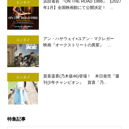
浜田省吾 『ON THE ROAD 1988』 【2027
エンタメ
年1月】全国映画館にて公開決定！ ...
アン・ハサウェイ×ユアン・マクレガー
エンタメ
映画『オークストリートの異変』 ...
賀喜遥香(乃木坂46)登場！ 本日発売『週
エンタメ
刊少年チャンピオン』 賀喜「乃...
特集記事