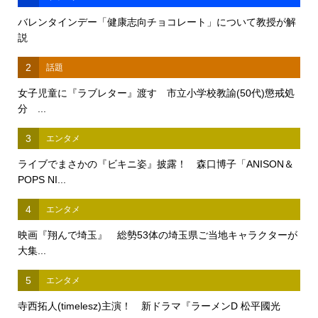
バレンタインデー「健康志向チョコレート」について教授が解
説
2
話題
女子児童に『ラブレター』渡す 市立小学校教諭(50代)懲戒処
分 ...
3
エンタメ
ライブでまさかの『ビキニ姿』披露！ 森口博子「ANISON＆
POPS NI...
4
エンタメ
映画『翔んで埼玉』 総勢53体の埼玉県ご当地キャラクターが
大集...
5
エンタメ
寺西拓人(timelesz)主演！ 新ドラマ『ラーメンD 松平國光