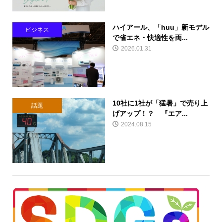
ハイアール、「huu」新モデル
ビジネス
で省エネ・快適性を両...
2026.01.31
10社に1社が「猛暑」で売り上
話題
げアップ！？ 『エア...
2024.08.15