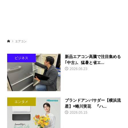
エアコン
新品エアコン高騰で注目集める
ビジネス
｢中古｣、猛暑と省エ...
2026.06.23
ブランドアンバサダー【横浜流
エンタメ
星】×蜷川実花 『ハ...
2026.05.15