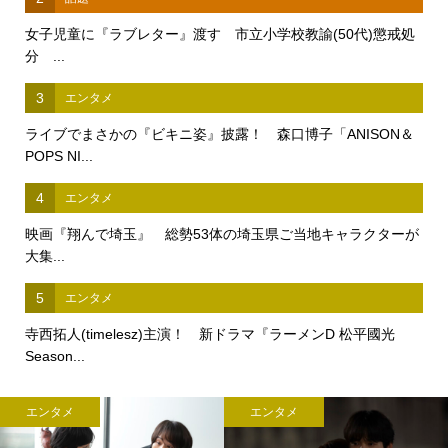
女子児童に『ラブレター』渡す 市立小学校教諭(50代)懲戒処
分 ...
3
エンタメ
ライブでまさかの『ビキニ姿』披露！ 森口博子「ANISON＆
POPS NI...
4
エンタメ
映画『翔んで埼玉』 総勢53体の埼玉県ご当地キャラクターが
大集...
5
エンタメ
寺西拓人(timelesz)主演！ 新ドラマ『ラーメンD 松平國光
Season...
エンタメ
エンタメ