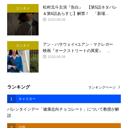
松村北斗主演『告白』 【第5話ネタバレ
エンタメ
＆第6話あらすじ】解禁！ 「新場...
2026.08.08
アン・ハサウェイ×ユアン・マクレガー
エンタメ
映画『オークストリートの異変』 ...
2026.08.08
ランキング
ランキングページ
1
キャスター
バレンタインデー「健康志向チョコレート」について教授が解
説
2
話題