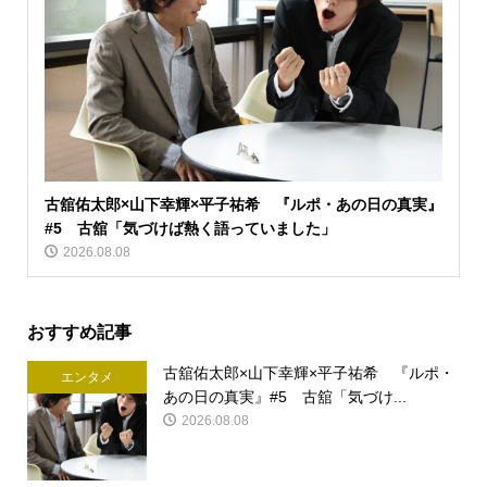
古舘佑太郎×山下幸輝×平子祐希 『ルポ・あの日の真実』
#5 古舘「気づけば熱く語っていました」
2026.08.08
おすすめ記事
古舘佑太郎×山下幸輝×平子祐希 『ルポ・
エンタメ
あの日の真実』#5 古舘「気づけ...
2026.08.08