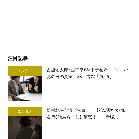
注目記事
古舘佑太郎×山下幸輝×平子祐希 『ルポ・
エンタメ
あの日の真実』#5 古舘「気づけ...
松村北斗主演『告白』 【第5話ネタバレ
エンタメ
＆第6話あらすじ】解禁！ 「新場...