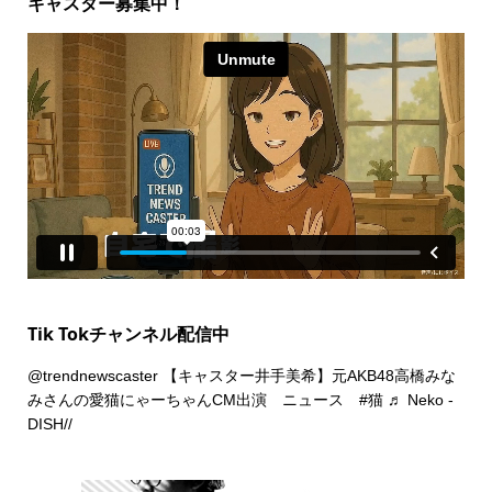
キャスター募集中！
Tik Tokチャンネル配信中
@trendnewscaster
【キャスター井手美希】元AKB48高橋みな
みさんの愛猫にゃーちゃんCM出演 ニュース
#猫
♬ Neko -
DISH//