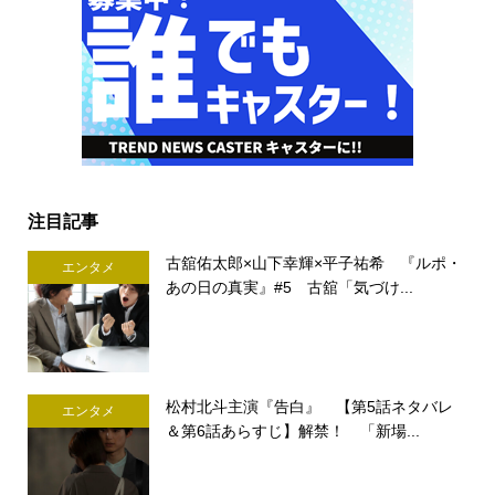
注目記事
古舘佑太郎×山下幸輝×平子祐希 『ルポ・
エンタメ
あの日の真実』#5 古舘「気づけ...
松村北斗主演『告白』 【第5話ネタバレ
エンタメ
＆第6話あらすじ】解禁！ 「新場...