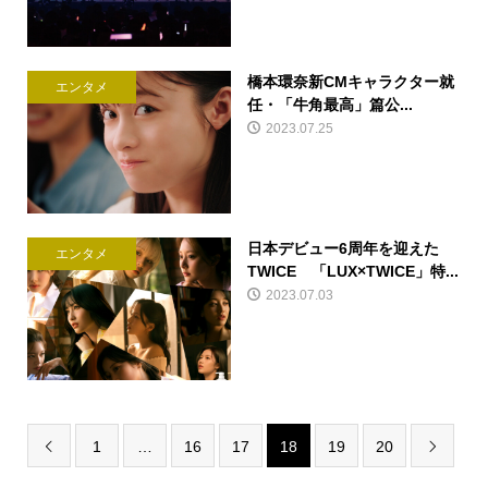
橋本環奈新CMキャラクター就
エンタメ
任・「牛角最高」篇公...
2023.07.25
日本デビュー6周年を迎えた
エンタメ
TWICE 「LUX×TWICE」特...
2023.07.03
1
…
16
17
18
19
20

