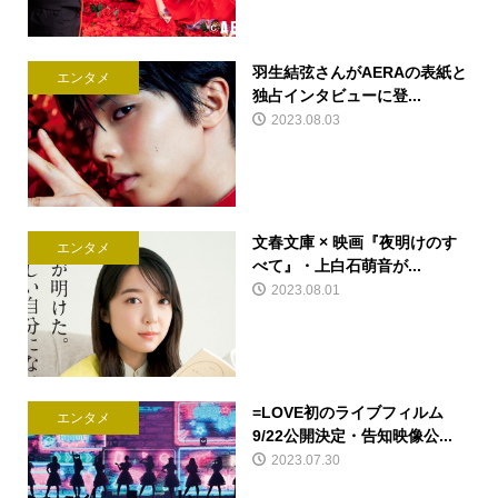
羽生結弦さんがAERAの表紙と
エンタメ
独占インタビューに登...
2023.08.03
文春文庫 × 映画『夜明けのす
エンタメ
べて』・上白石萌音が...
2023.08.01
=LOVE初のライブフィルム
エンタメ
9/22公開決定・告知映像公...
2023.07.30