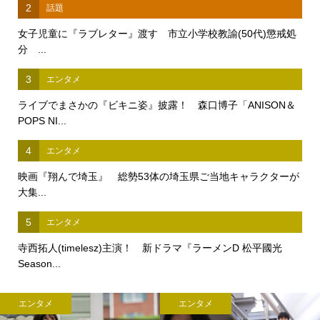
2
話題
女子児童に『ラブレター』渡す 市立小学校教諭(50代)懲戒処
分 ...
3
エンタメ
ライブでまさかの『ビキニ姿』披露！ 森口博子「ANISON＆
POPS NI...
4
エンタメ
映画『翔んで埼玉』 総勢53体の埼玉県ご当地キャラクターが
大集...
5
エンタメ
寺西拓人(timelesz)主演！ 新ドラマ『ラーメンD 松平國光
Season...
エンタメ
エンタメ