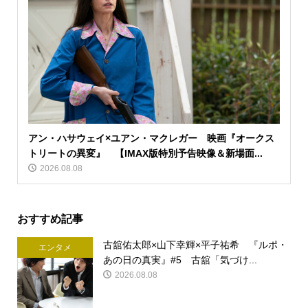
アン・ハサウェイ×ユアン・マクレガー 映画『オークス
トリートの異変』 【IMAX版特別予告映像＆新場面...
2026.08.08
おすすめ記事
古舘佑太郎×山下幸輝×平子祐希 『ルポ・
エンタメ
あの日の真実』#5 古舘「気づけ...
2026.08.08