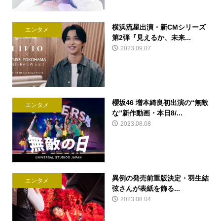
横浜流星出演・新CMシリーズ
エンタメ
第2弾『見えるか、未来...
2023.09.07
櫻坂46 増本綺良初出演の“無敵
エンタメ
な”新作動画・本日8/...
2023.08.08
異例の発売前重版決定・羽生結
エンタメ
弦さんが表紙を飾る...
2023.08.04