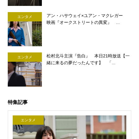
アン・ハサウェイ×ユアン・マクレガー
エンタメ
映画『オークストリートの異変』 ...
松村北斗主演『告白』 本日21時放送【一
エンタメ
緒に来るの夢だったんです】 「...
特集記事
エンタメ