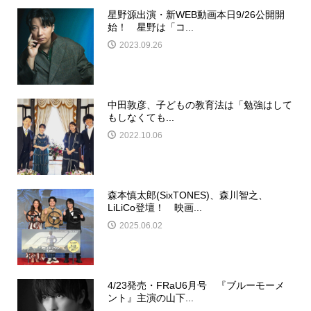
星野源出演・新WEB動画本日9/26公開開
始！ 星野は「コ...
2023.09.26
中田敦彦、子どもの教育法は「勉強はして
もしなくても...
2022.10.06
森本慎太郎(SixTONES)、森川智之、
LiLiCo登壇！ 映画...
2025.06.02
4/23発売・FRaU6月号 『ブルーモーメ
ント』主演の山下...