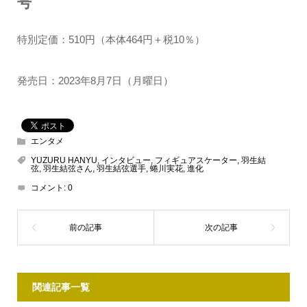
号
特別定価：510円（本体464円＋税10％）
発売日：2023年8月7日（月曜日）
エンタメ
YUZURU HANYU
,
インタビュー
,
フィギュアスケーター
,
羽生結
弦
,
羽生結弦さん
,
羽生結弦選手
,
蜷川実花
,
進化
コメント:
0
関連記事一覧