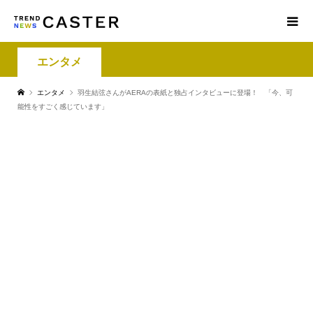
エンタメ
エンタメ
羽生結弦さんがAERAの表紙と独占インタビューに登場！ 「今、可
能性をすごく感じています」