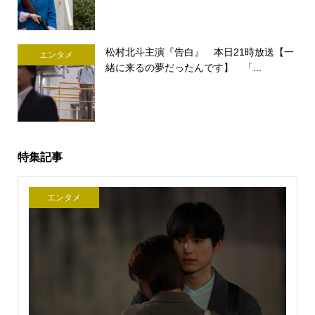
松村北斗主演『告白』 本日21時放送【一
エンタメ
緒に来るの夢だったんです】 「...
特集記事
エンタメ