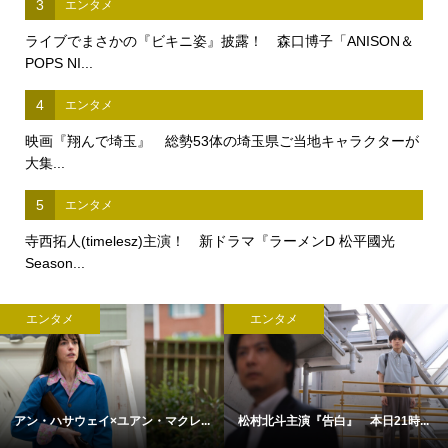
3
エンタメ
ライブでまさかの『ビキニ姿』披露！ 森口博子「ANISON＆
POPS NI...
4
エンタメ
映画『翔んで埼玉』 総勢53体の埼玉県ご当地キャラクターが
大集...
5
エンタメ
寺西拓人(timelesz)主演！ 新ドラマ『ラーメンD 松平國光
Season...
エンタメ
エンタメ
アン・ハサウェイ×ユアン・マクレ...
松村北斗主演『告白』 本日21時...