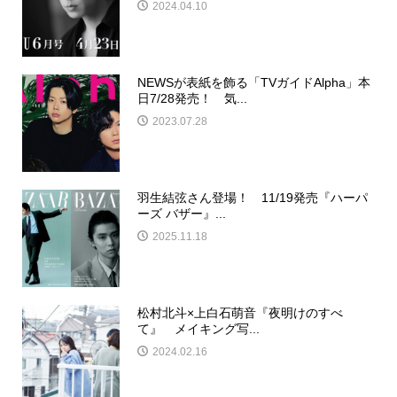
2024.04.10
NEWSが表紙を飾る「TVガイドAlpha」本
日7/28発売！ 気...
2023.07.28
羽生結弦さん登場！ 11/19発売『ハーパ
ーズ バザー』...
2025.11.18
松村北斗×上白石萌音『夜明けのすべ
て』 メイキング写...
2024.02.16