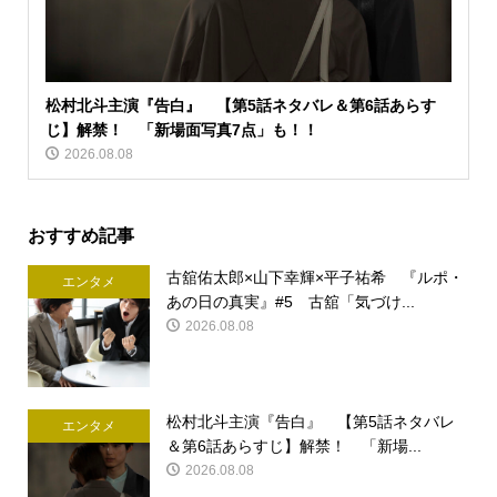
松村北斗主演『告白』 【第5話ネタバレ＆第6話あらす
じ】解禁！ 「新場面写真7点」も！！
2026.08.08
おすすめ記事
古舘佑太郎×山下幸輝×平子祐希 『ルポ・
エンタメ
あの日の真実』#5 古舘「気づけ...
2026.08.08
松村北斗主演『告白』 【第5話ネタバレ
エンタメ
＆第6話あらすじ】解禁！ 「新場...
2026.08.08