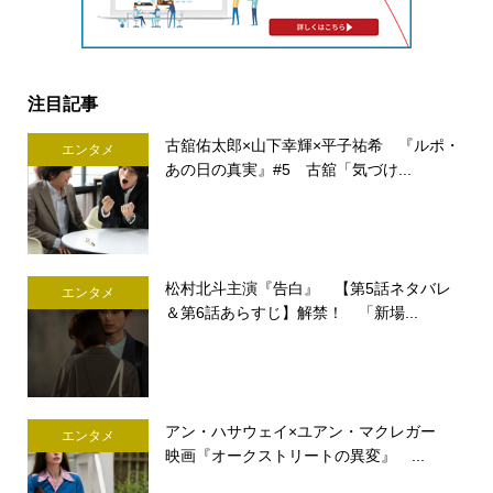
注目記事
古舘佑太郎×山下幸輝×平子祐希 『ルポ・
エンタメ
あの日の真実』#5 古舘「気づけ...
松村北斗主演『告白』 【第5話ネタバレ
エンタメ
＆第6話あらすじ】解禁！ 「新場...
アン・ハサウェイ×ユアン・マクレガー
エンタメ
映画『オークストリートの異変』 ...