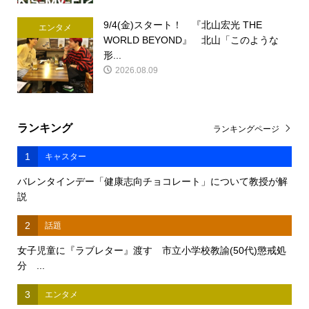
9/4(金)スタート！ 『北山宏光 THE
エンタメ
WORLD BEYOND』 北山「このような
形...
2026.08.09
ランキング
ランキングページ
1
キャスター
バレンタインデー「健康志向チョコレート」について教授が解
説
2
話題
女子児童に『ラブレター』渡す 市立小学校教諭(50代)懲戒処
分 ...
3
エンタメ