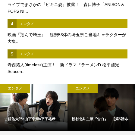
ライブでまさかの『ビキニ姿』披露！ 森口博子「ANISON＆
POPS NI...
4
エンタメ
映画『翔んで埼玉』 総勢53体の埼玉県ご当地キャラクターが
大集...
5
エンタメ
寺西拓人(timelesz)主演！ 新ドラマ『ラーメンD 松平國光
Season...
エンタメ
エンタメ
古舘佑太郎×山下幸輝×平子祐希 ...
松村北斗主演『告白』 【第5話ネ...