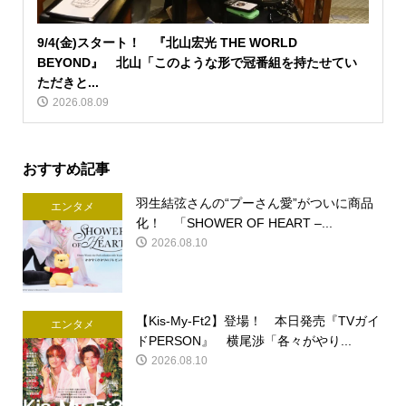
9/4(金)スタート！ 『北山宏光 THE WORLD
BEYOND』 北山「このような形で冠番組を持たせてい
ただきと...
2026.08.09
おすすめ記事
羽生結弦さんの“プーさん愛”がついに商品
エンタメ
化！ 「SHOWER OF HEART –...
2026.08.10
【Kis-My-Ft2】登場！ 本日発売『TVガイ
エンタメ
ドPERSON』 横尾渉「各々がやり...
2026.08.10