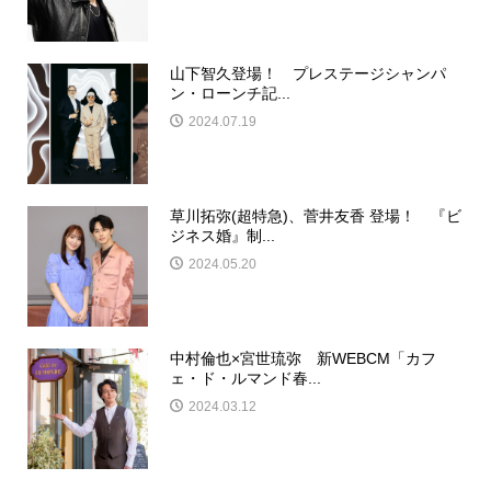
山下智久登場！ プレステージシャンパ
ン・ローンチ記...
2024.07.19
草川拓弥(超特急)、菅井友香 登場！ 『ビ
ジネス婚』制...
2024.05.20
中村倫也×宮世琉弥 新WEBCM「カフ
ェ・ド・ルマンド春...
2024.03.12