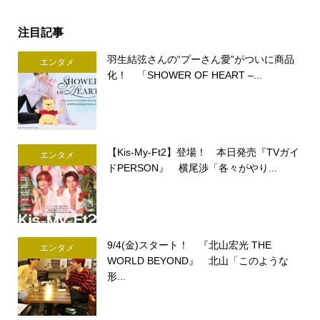
注目記事
羽生結弦さんの“プーさん愛”がついに商品
エンタメ
化！ 「SHOWER OF HEART –...
【Kis-My-Ft2】登場！ 本日発売『TVガイ
エンタメ
ドPERSON』 横尾渉「各々がやり...
9/4(金)スタート！ 『北山宏光 THE
エンタメ
WORLD BEYOND』 北山「このような
形...