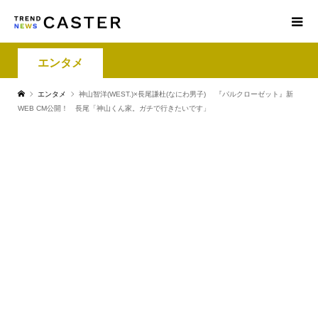
エンタメ
エンタメ
神山智洋(WEST.)×長尾謙杜(なにわ男子) 『パルクローゼット』新
WEB CM公開！ 長尾「神山くん家。ガチで行きたいです」