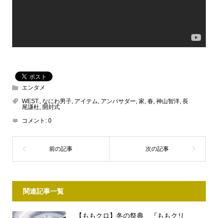
エンタメ
WEST.
,
なにわ男子
,
アイテム
,
アンバサダー
,
家
,
春
,
神山智洋
,
長
尾謙杜
,
開封式
コメント:
0
関連記事一覧
【ももクロ】冬の祭典 『ももクリ