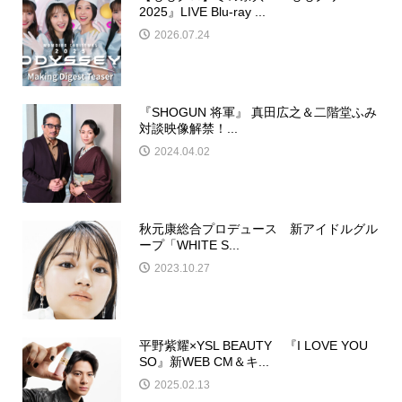
2025』LIVE Blu-ray ...
2026.07.24
『SHOGUN 将軍』 真田広之＆二階堂ふみ
対談映像解禁！...
2024.04.02
秋元康総合プロデュース 新アイドルグル
ープ「WHITE S...
2023.10.27
平野紫耀×YSL BEAUTY 『I LOVE YOU
SO』新WEB CM＆キ...
2025.02.13