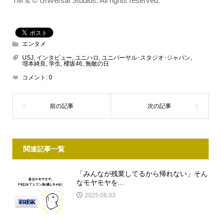
TM & © Universal Studios. All rights reserved.
エンタメ
USJ
,
インタビュー
,
ユニハロ
,
ユニバーサル･スタジオ･ジャパン
,
増本綺良
,
学生
,
櫻坂46
,
無敵の日
コメント:
0
関連記事一覧
「みんなが残業してるから帰れない」そん
なモヤモヤを...
2025.06.03