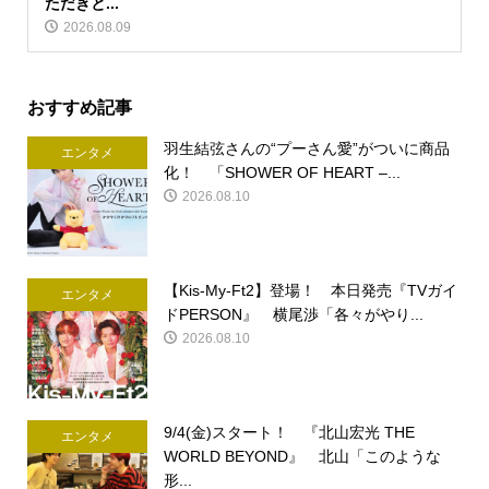
ただきと...
2026.08.09
おすすめ記事
羽生結弦さんの“プーさん愛”がついに商品
エンタメ
化！ 「SHOWER OF HEART –...
2026.08.10
【Kis-My-Ft2】登場！ 本日発売『TVガイ
エンタメ
ドPERSON』 横尾渉「各々がやり...
2026.08.10
9/4(金)スタート！ 『北山宏光 THE
エンタメ
WORLD BEYOND』 北山「このような
形...