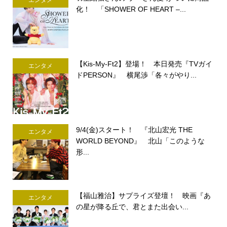
エンタメ
化！ 「SHOWER OF HEART –...
【Kis-My-Ft2】登場！ 本日発売『TVガイ
エンタメ
ドPERSON』 横尾渉「各々がやり...
9/4(金)スタート！ 『北山宏光 THE
エンタメ
WORLD BEYOND』 北山「このような
形...
【福山雅治】サプライズ登壇！ 映画『あ
エンタメ
の星が降る丘で、君とまた出会い...