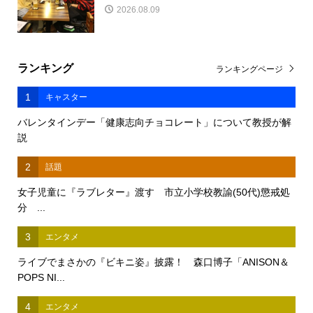
2026.08.09
ランキング
ランキングページ
1
キャスター
バレンタインデー「健康志向チョコレート」について教授が解
説
2
話題
女子児童に『ラブレター』渡す 市立小学校教諭(50代)懲戒処
分 ...
3
エンタメ
ライブでまさかの『ビキニ姿』披露！ 森口博子「ANISON＆
POPS NI...
4
エンタメ