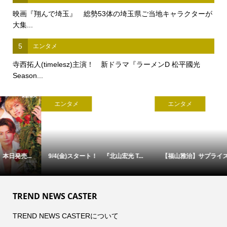
映画『翔んで埼玉』 総勢53体の埼玉県ご当地キャラクターが
大集...
5
エンタメ
寺西拓人(timelesz)主演！ 新ドラマ『ラーメンD 松平國光
Season...
エンタメ
エンタメ
9/4(金)スタート！ 『北山宏光 T...
【福山雅治】サプライズ登壇！ ...
TREND NEWS CASTER
TREND NEWS CASTERについて