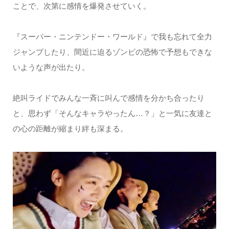
ことで、次第に感情を爆発させていく。
『スーパー・ニンテンドー・ワールド』で我も忘れて全力
ジャンプしたり、間近に迫るゾンビの恐怖で予想もできな
いような声が出たり。
絶叫ライドでみんな一斉に叫んで感情を分かち合ったり
と、思わず「そんなキャラやったん…？」と一気に友達と
の心の距離が縮まり絆も深まる。