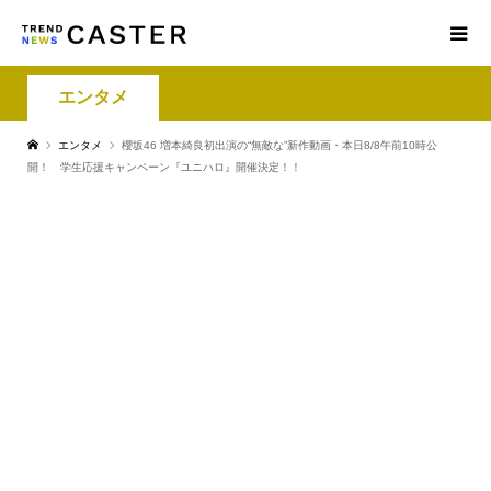
エンタメ
エンタメ
櫻坂46 増本綺良初出演の“無敵な”新作動画・本日8/8午前10時公
開！ 学生応援キャンペーン『ユニハロ』開催決定！！