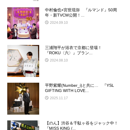
中村倫也×宮世琉弥 『ルマンド』50周
年・新TVCM公開！...
2024.09.10
三浦翔平が浴衣で京都に登場！
『ROKU〈六〉』ブラン...
2024.08.10
平野紫耀(Number_i)と共に… 『YSL
GIFTING WITH LOVE...
2025.11.17
【のん】渋谷＆千駄ヶ谷をジャック中！
『MISS KING /...