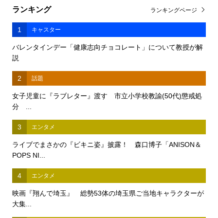
ランキング
ランキングページ
1
キャスター
バレンタインデー「健康志向チョコレート」について教授が解
説
2
話題
女子児童に『ラブレター』渡す 市立小学校教諭(50代)懲戒処
分 ...
3
エンタメ
ライブでまさかの『ビキニ姿』披露！ 森口博子「ANISON＆
POPS NI...
4
エンタメ
映画『翔んで埼玉』 総勢53体の埼玉県ご当地キャラクターが
大集...