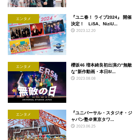
『ユニ春！ ライブ2024』 開催
エンタメ
決定！ LiSA、NiziU...
2023.12.20
櫻坂46 増本綺良初出演の“無敵
エンタメ
な”新作動画・本日8/...
2023.08.08
『ユニバーサル・スタジオ・ジ
エンタメ
ャパン塾＠東京タワ...
2023.06.25