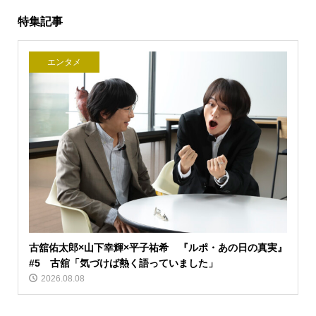
特集記事
エンタメ
古舘佑太郎×山下幸輝×平子祐希 『ルポ・あの日の真実』
#5 古舘「気づけば熱く語っていました」
2026.08.08