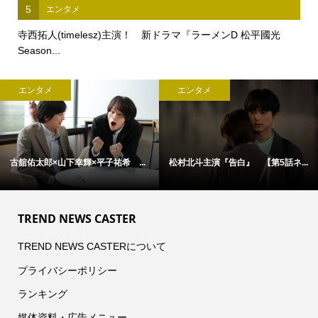
5
エンタメ
寺西拓人(timelesz)主演！ 新ドラマ『ラーメンD 松平國光
Season...
エンタメ
エンタメ
舘佑太郎×山下幸輝×平子祐希 ...
松村北斗主演『告白』 【第5話ネ...
ア
TREND NEWS CASTER
TREND NEWS CASTERについて
プライバシーポリシー
ランキング
媒体資料・広告メニュー