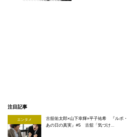
注目記事
古舘佑太郎×山下幸輝×平子祐希 『ルポ・
エンタメ
あの日の真実』#5 古舘「気づけ...