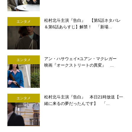
松村北斗主演『告白』 【第5話ネタバレ
エンタメ
＆第6話あらすじ】解禁！ 「新場...
アン・ハサウェイ×ユアン・マクレガー
エンタメ
映画『オークストリートの異変』 ...
松村北斗主演『告白』 本日21時放送【一
エンタメ
緒に来るの夢だったんです】 「...