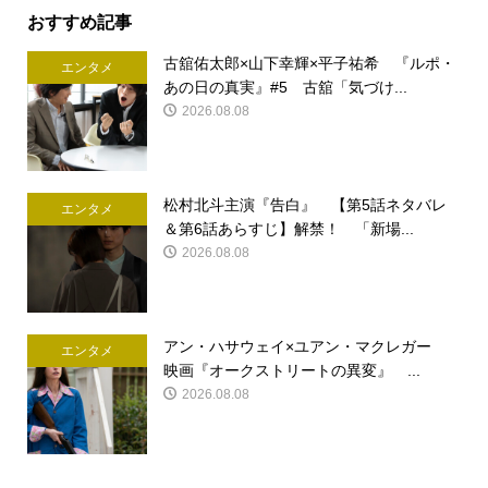
おすすめ記事
古舘佑太郎×山下幸輝×平子祐希 『ルポ・
エンタメ
あの日の真実』#5 古舘「気づけ...
2026.08.08
松村北斗主演『告白』 【第5話ネタバレ
エンタメ
＆第6話あらすじ】解禁！ 「新場...
2026.08.08
アン・ハサウェイ×ユアン・マクレガー
エンタメ
映画『オークストリートの異変』 ...
2026.08.08