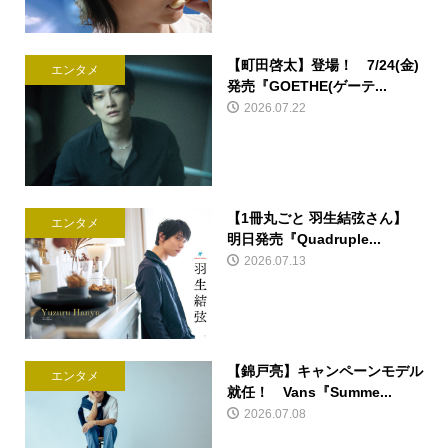
【町田啓太】登場！ 7/24(金)
エンタメ
発売『GOETHE(ゲーテ...
2026.07.22
【1冊丸ごと 羽生結弦さん】
エンタメ
明日発売『Quadruple...
2026.07.13
【錦戸亮】キャンペーンモデル
エンタメ
就任！ Vans『Summe...
2026.07.08