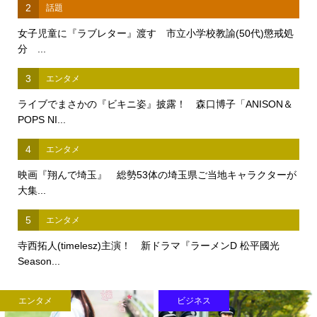
2
話題
女子児童に『ラブレター』渡す 市立小学校教諭(50代)懲戒処
分 ...
3
エンタメ
ライブでまさかの『ビキニ姿』披露！ 森口博子「ANISON＆
POPS NI...
4
エンタメ
映画『翔んで埼玉』 総勢53体の埼玉県ご当地キャラクターが
大集...
5
エンタメ
寺西拓人(timelesz)主演！ 新ドラマ『ラーメンD 松平國光
Season...
エンタメ
ビジネス