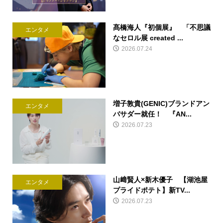
髙橋海人『初個展』 「不思議
エンタメ
なセロル展 created ...
2026.07.24
増子敦貴(GENIC)ブランドアン
エンタメ
バサダー就任！ 『AN...
2026.07.23
山﨑賢人×新木優子 【湖池屋
エンタメ
プライドポテト】新TV...
2026.07.23