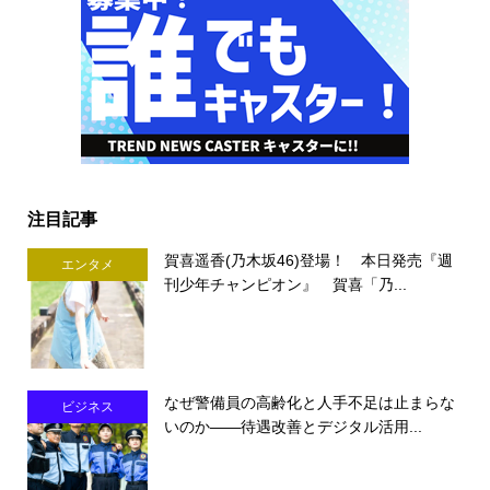
注目記事
賀喜遥香(乃木坂46)登場！ 本日発売『週
エンタメ
刊少年チャンピオン』 賀喜「乃...
なぜ警備員の高齢化と人手不足は止まらな
ビジネス
いのか――待遇改善とデジタル活用...