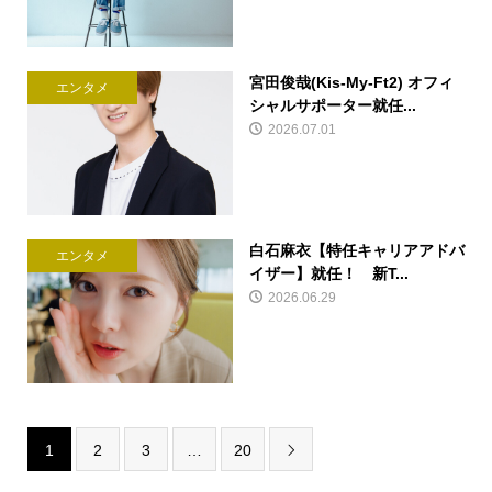
宮田俊哉(Kis-My-Ft2) オフィ
エンタメ
シャルサポーター就任...
2026.07.01
白石麻衣【特任キャリアアドバ
エンタメ
イザー】就任！ 新T...
2026.06.29
1
2
3
…
20
