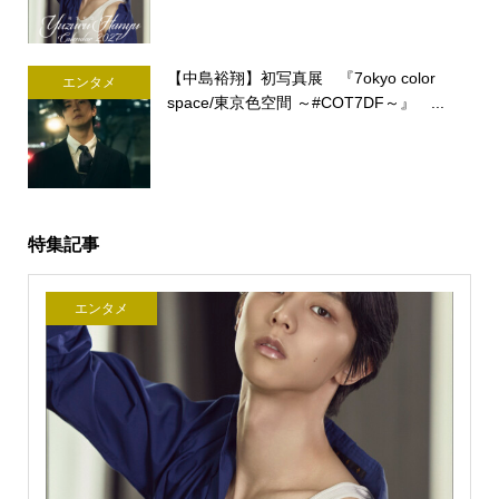
【中島裕翔】初写真展 『7okyo color
エンタメ
space/東京色空間 ～#COT7DF～』 ...
特集記事
エンタメ