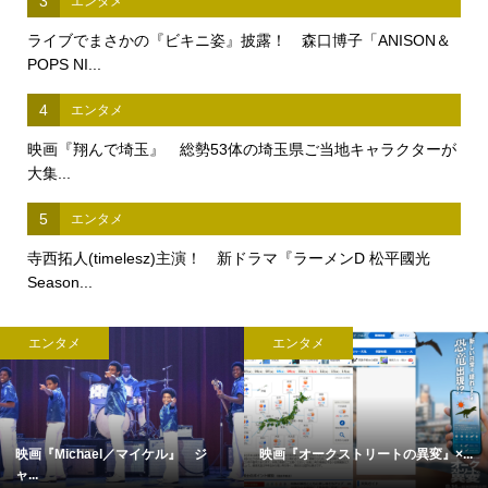
3
エンタメ
ライブでまさかの『ビキニ姿』披露！ 森口博子「ANISON＆
POPS NI...
4
エンタメ
映画『翔んで埼玉』 総勢53体の埼玉県ご当地キャラクターが
大集...
5
エンタメ
寺西拓人(timelesz)主演！ 新ドラマ『ラーメンD 松平國光
Season...
エンタメ
エンタメ
映画『Michael／マイケル』 ジ
映画『オークストリートの異変』×...
ャ...