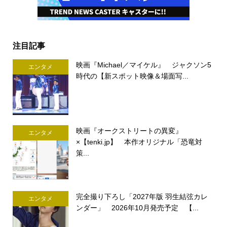
注目記事
映画『Michael／マイケル』 ジャクソン5
エンタメ
時代の【新スポット映像＆場面写...
映画『オークストリートの異変』
エンタメ
×【tenki.jp】 本作オリジナル「恐竜対
策...
完全撮り下ろし「2027年版 羽生結弦カレ
エンタメ
ンダー」 2026年10月発売予定 【...