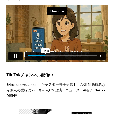
Tik Tokチャンネル配信中
@trendnewscaster
【キャスター井手美希】元AKB48高橋みな
みさんの愛猫にゃーちゃんCM出演 ニュース
#猫
♬ Neko -
DISH//