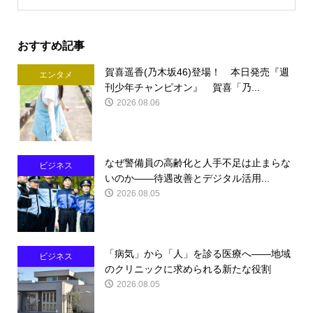
おすすめ記事
賀喜遥香(乃木坂46)登場！ 本日発売『週
エンタメ
刊少年チャンピオン』 賀喜「乃...
2026.08.06
なぜ警備員の高齢化と人手不足は止まらな
ビジネス
いのか――待遇改善とデジタル活用...
2026.08.05
「病気」から「人」を診る医療へ――地域
ビジネス
のクリニックに求められる新たな役割
2026.08.05