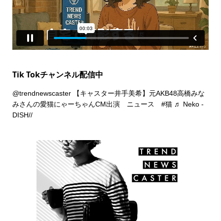
Tik Tokチャンネル配信中
@trendnewscaster
【キャスター井手美希】元AKB48高橋みな
みさんの愛猫にゃーちゃんCM出演 ニュース
#猫
♬ Neko -
DISH//