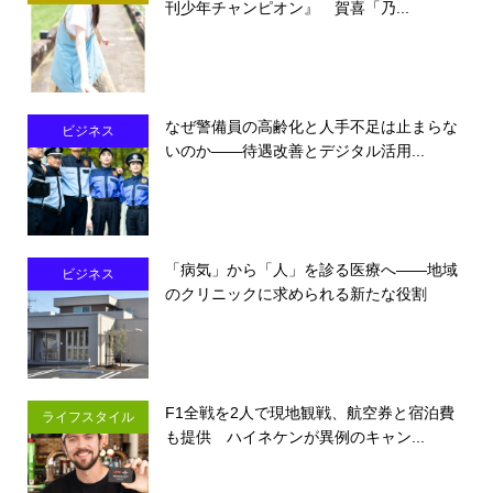
刊少年チャンピオン』 賀喜「乃...
なぜ警備員の高齢化と人手不足は止まらな
ビジネス
いのか――待遇改善とデジタル活用...
「病気」から「人」を診る医療へ――地域
ビジネス
のクリニックに求められる新たな役割
F1全戦を2人で現地観戦、航空券と宿泊費
ライフスタイル
も提供 ハイネケンが異例のキャン...