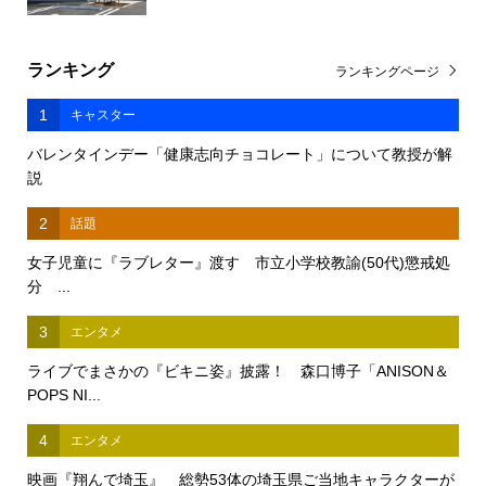
ランキング
ランキングページ
1
キャスター
バレンタインデー「健康志向チョコレート」について教授が解
説
2
話題
女子児童に『ラブレター』渡す 市立小学校教諭(50代)懲戒処
分 ...
3
エンタメ
ライブでまさかの『ビキニ姿』披露！ 森口博子「ANISON＆
POPS NI...
4
エンタメ
映画『翔んで埼玉』 総勢53体の埼玉県ご当地キャラクターが