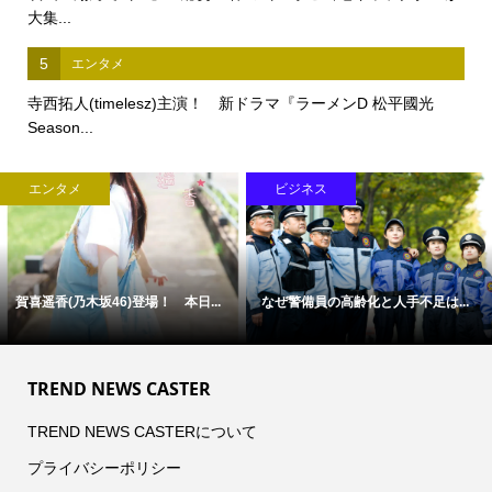
大集...
5
エンタメ
寺西拓人(timelesz)主演！ 新ドラマ『ラーメンD 松平國光
Season...
エンタメ
ビジネス
賀喜遥香(乃木坂46)登場！ 本日...
なぜ警備員の高齢化と人手不足は...
TREND NEWS CASTER
TREND NEWS CASTERについて
プライバシーポリシー