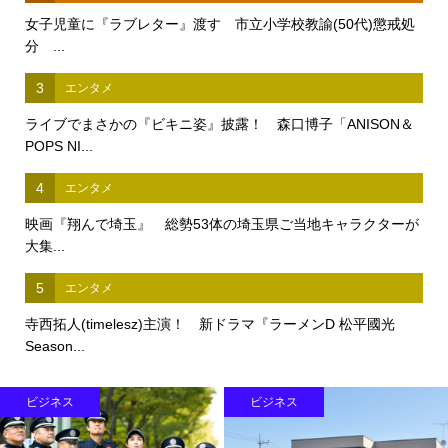
女子児童に『ラブレター』渡す 市立小学校教諭(50代)懲戒処
分 ...
3
エンタメ
ライブでまさかの『ビキニ姿』披露！ 森口博子「ANISON＆
POPS NI...
4
エンタメ
映画『翔んで埼玉』 総勢53体の埼玉県ご当地キャラクターが
大集...
5
エンタメ
寺西拓人(timelesz)主演！ 新ドラマ『ラーメンD 松平國光
Season...
ビジネス
ビジネス