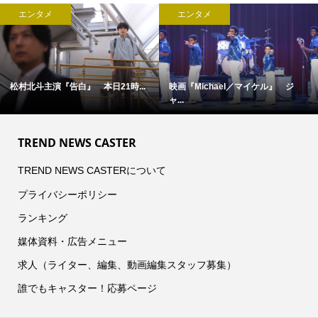
エンタメ
エンタメ
／マイケル』 ジ
映画『オークストリートの異変』×...
完全撮り下ろし「202
TREND NEWS CASTER
TREND NEWS CASTERについて
プライバシーポリシー
ランキング
媒体資料・広告メニュー
求人（ライター、編集、動画編集スタッフ募集）
誰でもキャスター！応募ページ