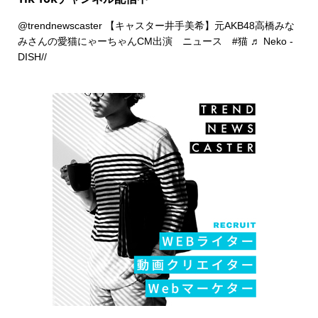
@trendnewscaster
【キャスター井手美希】元AKB48高橋みな
みさんの愛猫にゃーちゃんCM出演 ニュース
#猫
♬ Neko -
DISH//