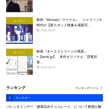
映画『Michael／マイケル』 ジャクソン5
エンタメ
時代の【新スポット映像＆場面写...
2026.08.07
映画『オークストリートの異変』
エンタメ
×【tenki.jp】 本作オリジナル「恐竜対
策...
2026.08.07
ランキング
ランキングページ
1
キャスター
バレンタインデー「健康志向チョコレート」について教授が解