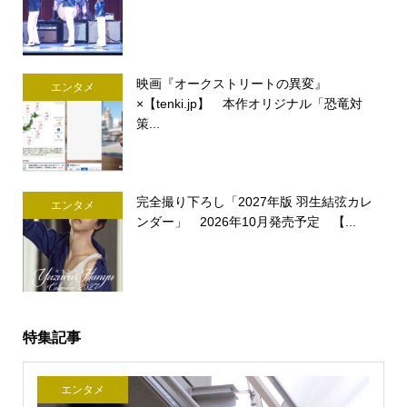
映画『オークストリートの異変』
エンタメ
×【tenki.jp】 本作オリジナル「恐竜対
策...
完全撮り下ろし「2027年版 羽生結弦カレ
エンタメ
ンダー」 2026年10月発売予定 【...
特集記事
エンタメ