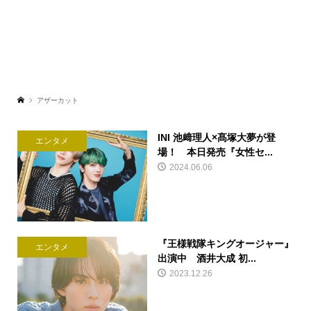
アザーカット
INI 池﨑理人×髙塚大夢が登
エンタメ
場！ 本日発売『女性セ...
2024.06.06
『王様戦隊キングオージャー』
エンタメ
出演中 酒井大成 初...
2023.12.26