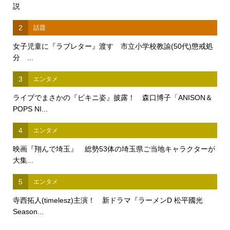
説
2
話題
女子児童に『ラブレター』渡す 市立小学校教諭(50代)懲戒処
分 ...
3
エンタメ
ライブでまさかの『ビキニ姿』披露！ 森口博子「ANISON＆
POPS NI...
4
エンタメ
映画『翔んで埼玉』 総勢53体の埼玉県ご当地キャラクターが
大集...
5
エンタメ
寺西拓人(timelesz)主演！ 新ドラマ『ラーメンD 松平國光
Season...