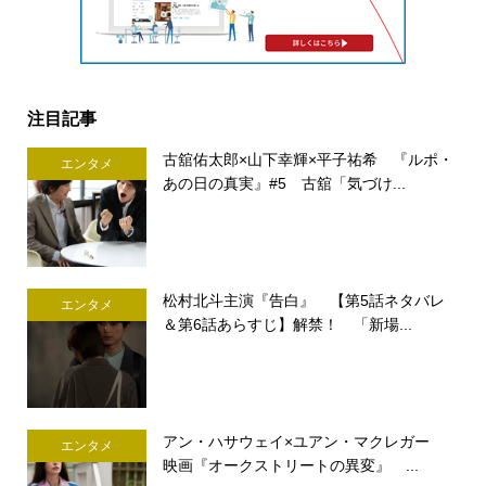
注目記事
古舘佑太郎×山下幸輝×平子祐希 『ルポ・
エンタメ
あの日の真実』#5 古舘「気づけ...
松村北斗主演『告白』 【第5話ネタバレ
エンタメ
＆第6話あらすじ】解禁！ 「新場...
アン・ハサウェイ×ユアン・マクレガー
エンタメ
映画『オークストリートの異変』 ...