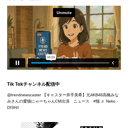
Tik Tokチャンネル配信中
@trendnewscaster
【キャスター井手美希】元AKB48高橋みな
みさんの愛猫にゃーちゃんCM出演 ニュース
#猫
♬ Neko -
DISH//