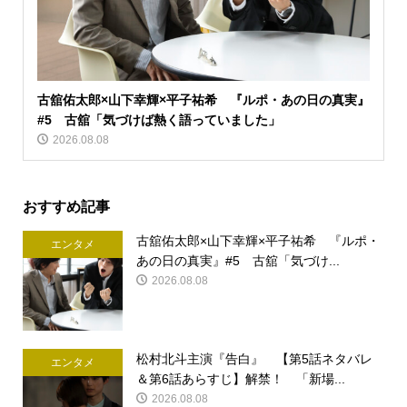
古舘佑太郎×山下幸輝×平子祐希 『ルポ・あの日の真実』
#5 古舘「気づけば熱く語っていました」
2026.08.08
おすすめ記事
古舘佑太郎×山下幸輝×平子祐希 『ルポ・
エンタメ
あの日の真実』#5 古舘「気づけ...
2026.08.08
松村北斗主演『告白』 【第5話ネタバレ
エンタメ
＆第6話あらすじ】解禁！ 「新場...
2026.08.08