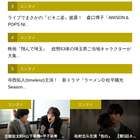
3
エンタメ
ライブでまさかの『ビキニ姿』披露！ 森口博子「ANISON＆
POPS NI...
4
エンタメ
映画『翔んで埼玉』 総勢53体の埼玉県ご当地キャラクターが
大集...
5
エンタメ
寺西拓人(timelesz)主演！ 新ドラマ『ラーメンD 松平國光
Season...
エンタメ
エンタメ
古舘佑太郎×山下幸輝×平子祐希 ...
松村北斗主演『告白』 【第5話ネ...