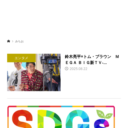
みちお
鈴木亮平×トム・ブラウン Ｍ
エンタメ
ＥＧＡ ＢＩＧ新ＴＶ-...
2025.08.22