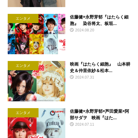
佐藤健×永野芽郁『はたらく細
エンタメ
胞』 染谷将太、板垣...
2024.08.20
映画『はたらく細胞』 山本耕
エンタメ
史＆仲里依紗＆松本...
2024.07.31
佐藤健×永野芽郁×芦田愛菜×阿
エンタメ
部サダヲ 映画『はた...
2024.07.11