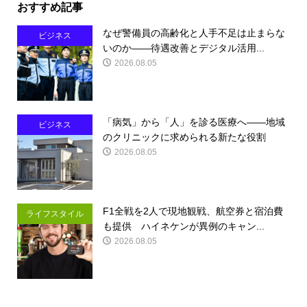
おすすめ記事
なぜ警備員の高齢化と人手不足は止まらな
ビジネス
いのか――待遇改善とデジタル活用...
2026.08.05
「病気」から「人」を診る医療へ――地域
ビジネス
のクリニックに求められる新たな役割
2026.08.05
F1全戦を2人で現地観戦、航空券と宿泊費
ライフスタイル
も提供 ハイネケンが異例のキャン...
2026.08.05