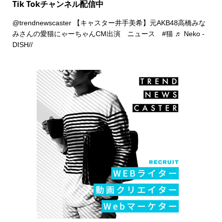
Tik Tokチャンネル配信中
@trendnewscaster
【キャスター井手美希】元AKB48高橋みな
みさんの愛猫にゃーちゃんCM出演 ニュース
#猫
♬ Neko -
DISH//