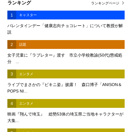
ランキング
ランキングページ
1
キャスター
バレンタインデー「健康志向チョコレート」について教授が解
説
2
話題
女子児童に『ラブレター』渡す 市立小学校教諭(50代)懲戒処
分 ...
3
エンタメ
ライブでまさかの『ビキニ姿』披露！ 森口博子「ANISON＆
POPS NI...
4
エンタメ
映画『翔んで埼玉』 総勢53体の埼玉県ご当地キャラクターが
大集...