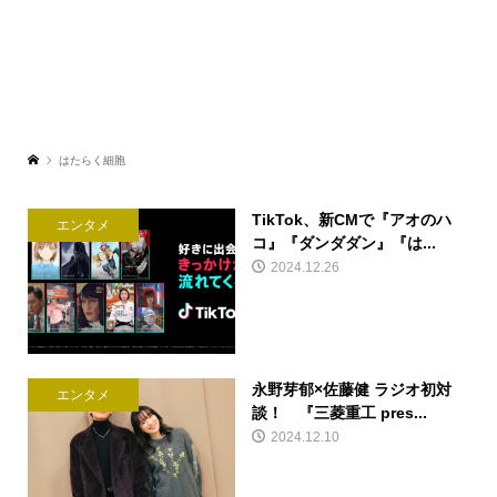
はたらく細胞
TikTok、新CMで『アオのハ
エンタメ
コ』『ダンダダン』『は...
2024.12.26
永野芽郁×佐藤健 ラジオ初対
エンタメ
談！ 『三菱重工 pres...
2024.12.10