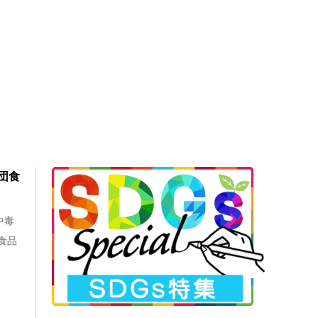
団食
中毒
食品