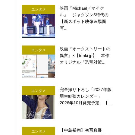
映画『Michael／マイケ
エンタメ
ル』 ジャクソン5時代の
【新スポット映像＆場面
写...
映画『オークストリートの
エンタメ
異変』×【tenki.jp】 本作
オリジナル「恐竜対策...
完全撮り下ろし「2027年版
エンタメ
羽生結弦カレンダー」
2026年10月発売予定 【...
【中島裕翔】初写真展
エンタメ