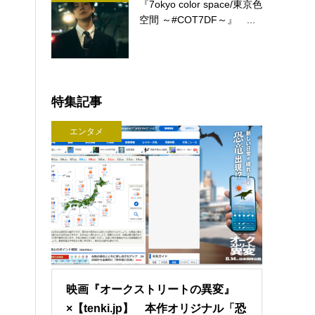
『7okyo color space/東京色
空間 ～#COT7DF～』 ...
特集記事
エンタメ
映画『オークストリートの異変』
×【tenki.jp】 本作オリジナル「恐