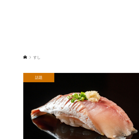
すし
話題