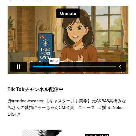
Tik Tokチャンネル配信中
@trendnewscaster
【キャスター井手美希】元AKB48高橋みな
みさんの愛猫にゃーちゃんCM出演 ニュース
#猫
♬ Neko -
DISH//