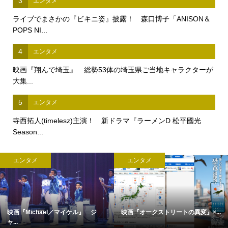
3
エンタメ
ライブでまさかの『ビキニ姿』披露！ 森口博子「ANISON＆
POPS NI...
4
エンタメ
映画『翔んで埼玉』 総勢53体の埼玉県ご当地キャラクターが
大集...
5
エンタメ
寺西拓人(timelesz)主演！ 新ドラマ『ラーメンD 松平國光
Season...
エンタメ
エンタメ
映画『Michael／マイケル』 ジ
映画『オークストリートの異変』×...
ャ...