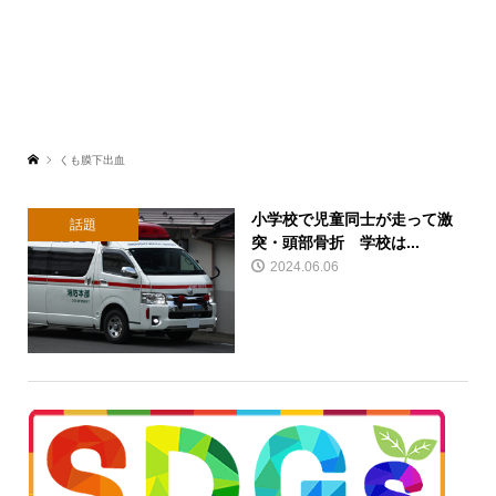
くも膜下出血
小学校で児童同士が走って激
話題
突・頭部骨折 学校は...
2024.06.06