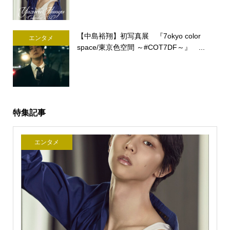
【中島裕翔】初写真展 『7okyo color
エンタメ
space/東京色空間 ～#COT7DF～』 ...
特集記事
エンタメ