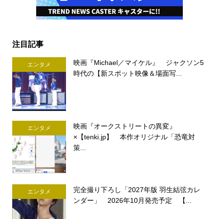
注目記事
映画『Michael／マイケル』 ジャクソン5
エンタメ
時代の【新スポット映像＆場面写...
映画『オークストリートの異変』
エンタメ
×【tenki.jp】 本作オリジナル「恐竜対
策...
完全撮り下ろし「2027年版 羽生結弦カレ
エンタメ
ンダー」 2026年10月発売予定 【...