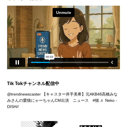
Tik Tokチャンネル配信中
@trendnewscaster
【キャスター井手美希】元AKB48高橋みな
みさんの愛猫にゃーちゃんCM出演 ニュース
#猫
♬ Neko -
DISH//