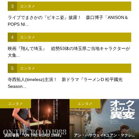
3
エンタメ
ライブでまさかの『ビキニ姿』披露！ 森口博子「ANISON＆
POPS NI...
4
エンタメ
映画『翔んで埼玉』 総勢53体の埼玉県ご当地キャラクターが
大集...
5
エンタメ
寺西拓人(timelesz)主演！ 新ドラマ『ラーメンD 松平國光
Season...
エンタメ
エンタメ
浜田省吾 『ON THE ROAD 1988』
アン・ハサウェイ×ユアン・マクレ...