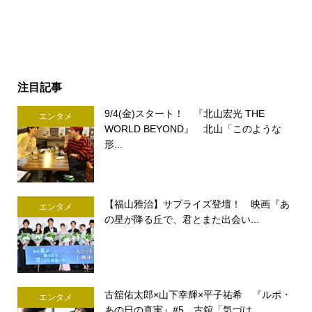
注目記事
9/4(金)スタート！ 『北山宏光 THE
エンタメ
WORLD BEYOND』 北山「このような
形...
【福山雅治】サプライズ登壇！ 映画『あ
エンタメ
の星が降る丘で、君とまた出会い...
古舘佑太郎×山下幸輝×平子祐希 『ルポ・
エンタメ
あの日の真実』#5 古舘「気づけ...