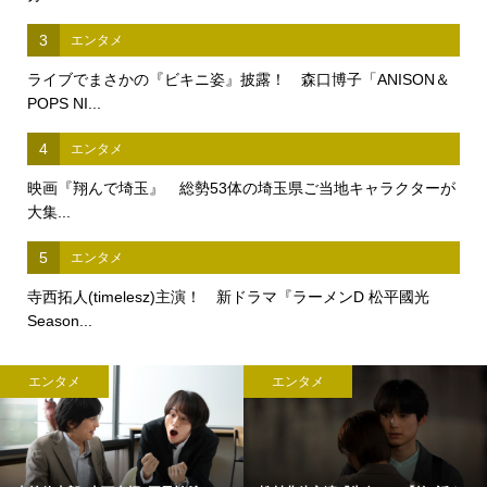
3
エンタメ
ライブでまさかの『ビキニ姿』披露！ 森口博子「ANISON＆
POPS NI...
4
エンタメ
映画『翔んで埼玉』 総勢53体の埼玉県ご当地キャラクターが
大集...
5
エンタメ
寺西拓人(timelesz)主演！ 新ドラマ『ラーメンD 松平國光
Season...
エンタメ
エンタメ