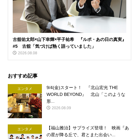
古舘佑太郎×山下幸輝×平子祐希 『ルポ・あの日の真実』
#5 古舘「気づけば熱く語っていました」
2026.08.08
おすすめ記事
9/4(金)スタート！ 『北山宏光 THE
エンタメ
WORLD BEYOND』 北山「このような
形...
2026.08.09
【福山雅治】サプライズ登壇！ 映画『あ
エンタメ
の星が降る丘で、君とまた出会い...