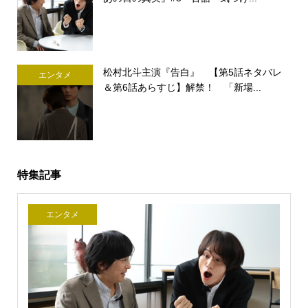
松村北斗主演『告白』 【第5話ネタバレ
エンタメ
＆第6話あらすじ】解禁！ 「新場...
特集記事
エンタメ