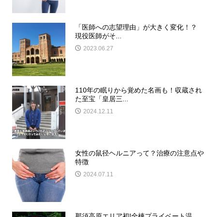
「医師への志望理由」が大きく変化！？
現役医師がそ...
2023.06.27
110年の眠りから覚めた名画も！収蔵され
た至宝「皇居三...
2024.12.11
女性の鼠径ヘルニアって？治療の注意点や
特徴
2024.07.11
那須高原エリア初!全棟プライベート温