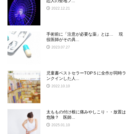
恋人の聖地フ...
2022.12.21
手術前に「注意が必要な薬」とは… 現
役医師がその具...
2023.07.27
児童書ベストセラーTOP５に全作が同時ラ
ンクインした人...
2022.10.10
太ももの付け根に痛みやしこり・・放置は
危険？ 医師...
2025.01.10