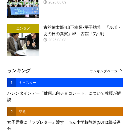
2026.08.09
古舘佑太郎×山下幸輝×平子祐希 『ルポ・
エンタメ
あの日の真実』#5 古舘「気づけ...
2026.08.08
ランキング
ランキングページ
1
キャスター
バレンタインデー「健康志向チョコレート」について教授が解
説
2
話題
女子児童に『ラブレター』渡す 市立小学校教諭(50代)懲戒処
分 ...