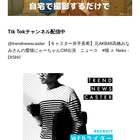
Tik Tokチャンネル配信中
@trendnewscaster
【キャスター井手美希】元AKB48高橋みな
みさんの愛猫にゃーちゃんCM出演 ニュース
#猫
♬ Neko -
DISH//