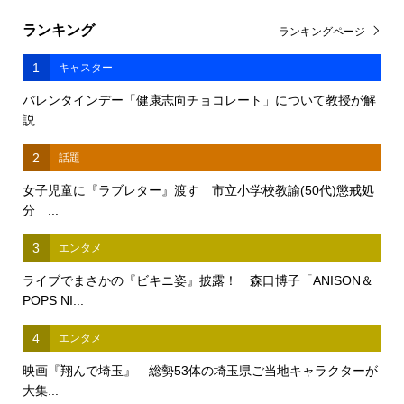
ランキング
ランキングページ
1
キャスター
バレンタインデー「健康志向チョコレート」について教授が解
説
2
話題
女子児童に『ラブレター』渡す 市立小学校教諭(50代)懲戒処
分 ...
3
エンタメ
ライブでまさかの『ビキニ姿』披露！ 森口博子「ANISON＆
POPS NI...
4
エンタメ
映画『翔んで埼玉』 総勢53体の埼玉県ご当地キャラクターが
大集...