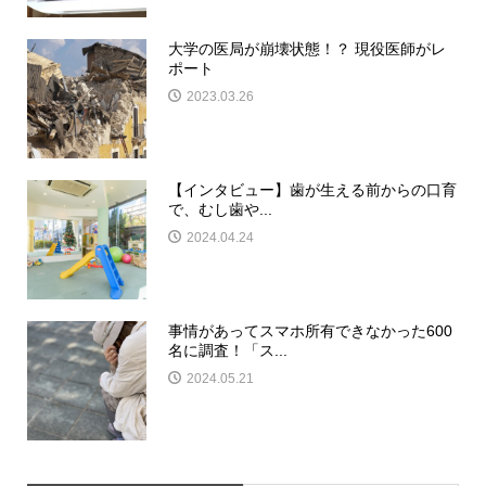
大学の医局が崩壊状態！？ 現役医師がレ
ポート
2023.03.26
【インタビュー】歯が生える前からの口育
で、むし歯や...
2024.04.24
事情があってスマホ所有できなかった600
名に調査！「ス...
2024.05.21