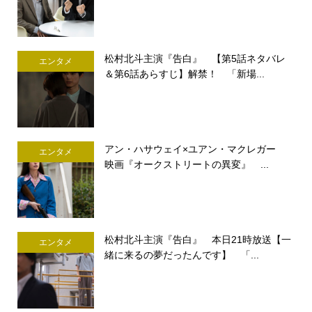
松村北斗主演『告白』 【第5話ネタバレ
エンタメ
＆第6話あらすじ】解禁！ 「新場...
アン・ハサウェイ×ユアン・マクレガー
エンタメ
映画『オークストリートの異変』 ...
松村北斗主演『告白』 本日21時放送【一
エンタメ
緒に来るの夢だったんです】 「...