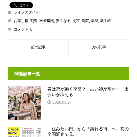
ライフスタイル
お薬手帳
,
割引
,
医療機関
,
安くなる
,
災害
,
病院
,
薬局
,
薬手帳
コメント:
0
関連記事一覧
春は恋が動く季節？ 占い師が明かす「出
会いが増える...
2026.03.27
「住みたい街」から「誇れる街」へ、初の
全国調査で見...