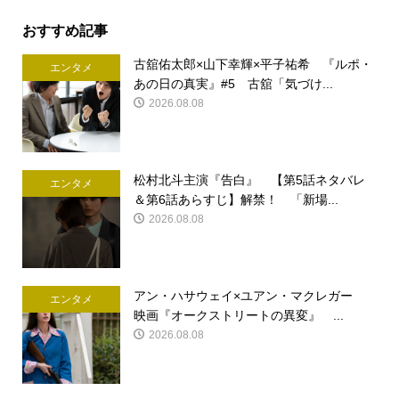
おすすめ記事
古舘佑太郎×山下幸輝×平子祐希 『ルポ・
エンタメ
あの日の真実』#5 古舘「気づけ...
2026.08.08
松村北斗主演『告白』 【第5話ネタバレ
エンタメ
＆第6話あらすじ】解禁！ 「新場...
2026.08.08
アン・ハサウェイ×ユアン・マクレガー
エンタメ
映画『オークストリートの異変』 ...
2026.08.08