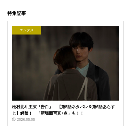
特集記事
エンタメ
松村北斗主演『告白』 【第5話ネタバレ＆第6話あらす
じ】解禁！ 「新場面写真7点」も！！
2026.08.08