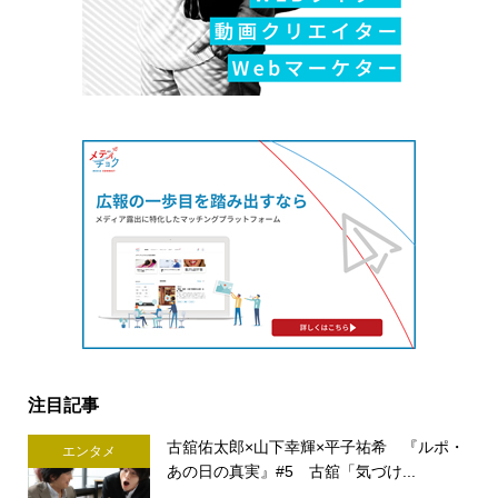
注目記事
古舘佑太郎×山下幸輝×平子祐希 『ルポ・
エンタメ
あの日の真実』#5 古舘「気づけ...