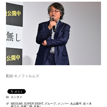
配給:キノフィルムズ
エンタメ
MEGUMI
,
SUPER EIGHT
,
グループ
,
メンバー
,
丸山隆平
,
佐々木
蔵之介
,
佐藤二朗
,
名無し