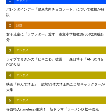
1
キャスター
バレンタインデー「健康志向チョコレート」について教授が解
説
2
話題
女子児童に『ラブレター』渡す 市立小学校教諭(50代)懲戒処
分 ...
3
エンタメ
ライブでまさかの『ビキニ姿』披露！ 森口博子「ANISON＆
POPS NI...
4
エンタメ
映画『翔んで埼玉』 総勢53体の埼玉県ご当地キャラクターが
大集...
5
エンタメ
寺西拓人(timelesz)主演！ 新ドラマ『ラーメンD 松平國光