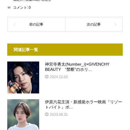
コメント:
0
関連記事一覧
神宮寺勇太(Number_i)×GIVENCHY
BEAUTY “禁断”のホリ...
2024.12.02
伊原六花主演・新感覚ホラー映画『リゾー
トバイト』ポ...
2023.08.31