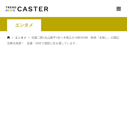
エンタメ
エンタメ
佐藤二朗×丸山隆平×佐々木蔵之介×MEGUMI 映画『名無し』公開記
念舞台挨拶！ 佐藤「SNSで感想に目を通しています」