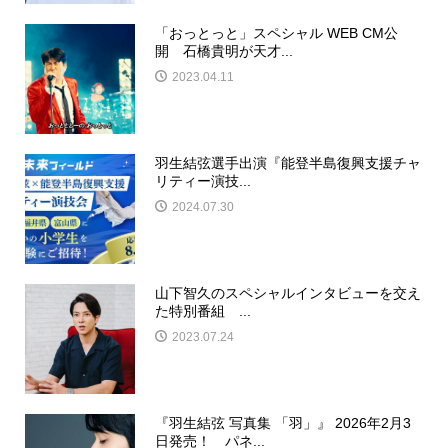
「おっとっと」スペシャル WEB CM公
開 石橋貴明が天才...
2023.04.11
羽生結弦選手出演『能登半島復興支援チャ
リティー演技...
2024.07.30
山下智久のスペシャルインタビューを交え
た特別番組 ...
2023.07.24
『羽生結弦 写真集 「羽」』 2026年2月3
日発売！ パネ...