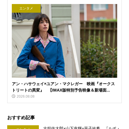
エンタメ
アン・ハサウェイ×ユアン・マクレガー 映画『オークス
トリートの異変』 【IMAX版特別予告映像＆新場面...
2026.08.08
おすすめ記事
古舘佑太郎×山下幸輝×平子祐希 『ルポ・