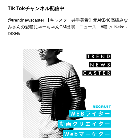
Tik Tokチャンネル配信中
@trendnewscaster
【キャスター井手美希】元AKB48高橋みな
みさんの愛猫にゃーちゃんCM出演 ニュース
#猫
♬ Neko -
DISH//