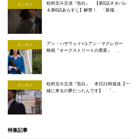
松村北斗主演『告白』 【第5話ネタバレ
エンタメ
＆第6話あらすじ】解禁！ 「新場...
アン・ハサウェイ×ユアン・マクレガー
エンタメ
映画『オークストリートの異変』 ...
松村北斗主演『告白』 本日21時放送【一
エンタメ
緒に来るの夢だったんです】 「...
特集記事