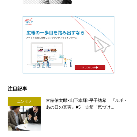
注目記事
古舘佑太郎×山下幸輝×平子祐希 『ルポ・
エンタメ
あの日の真実』#5 古舘「気づけ...