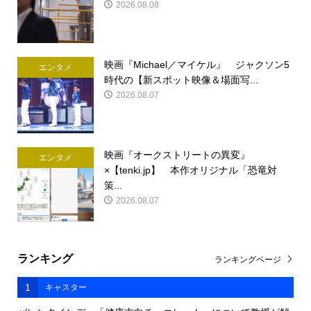
2026.08.08
映画『Michael／マイケル』 ジャクソン5
エンタメ
時代の【新スポット映像＆場面写...
2026.08.07
映画『オークストリートの異変』
エンタメ
×【tenki.jp】 本作オリジナル「恐竜対
策...
2026.08.07
ランキング
ランキングページ
1
キャスター