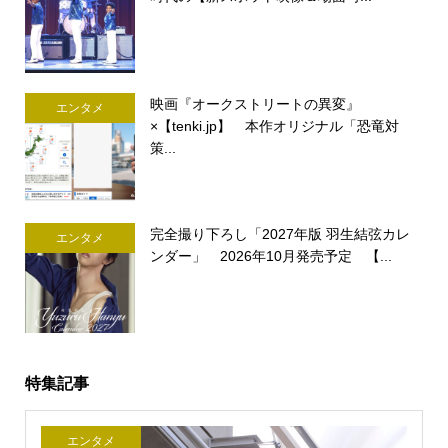
映画『オークストリートの異変』
エンタメ
×【tenki.jp】 本作オリジナル「恐竜対
策...
完全撮り下ろし「2027年版 羽生結弦カレ
エンタメ
ンダー」 2026年10月発売予定 【...
特集記事
エンタメ