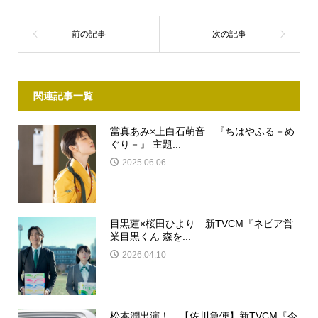
関連記事一覧
當真あみ×上白石萌音 『ちはやふる－め
ぐり－』 主題...
2025.06.06
目黒蓮×桜田ひより 新TVCM『ネピア営
業目黒くん 森を...
2026.04.10
松本潤出演！ 【佐川急便】新TVCM『今