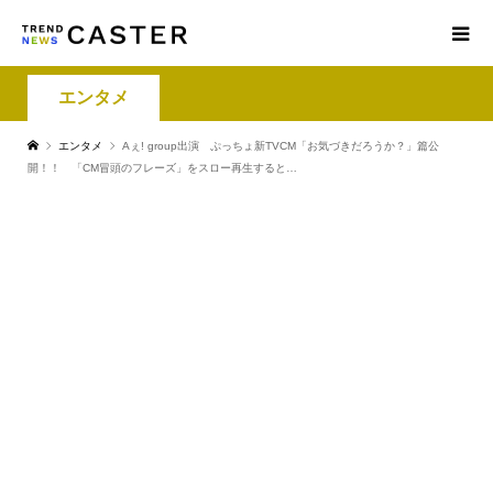
エンタメ
エンタメ
Aぇ! group出演 ぷっちょ新TVCM「お気づきだろうか？」篇公
開！！ 「CM冒頭のフレーズ」をスロー再生すると…