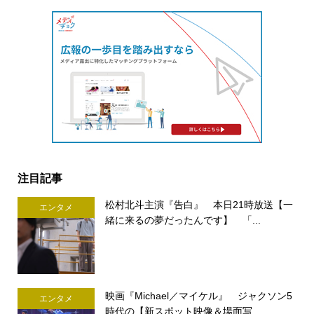
注目記事
松村北斗主演『告白』 本日21時放送【一
エンタメ
緒に来るの夢だったんです】 「...
映画『Michael／マイケル』 ジャクソン5
エンタメ
時代の【新スポット映像＆場面写...