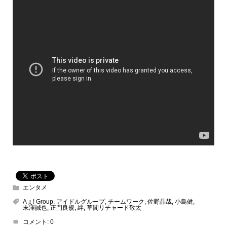
エンタメ
Aぇ! Group
,
アイドルグループ
,
チームワーク
,
佐野晶哉
,
小島健
,
末澤誠也
,
正門良規
,
絆
,
草間リチャード敬太
コメント:
0