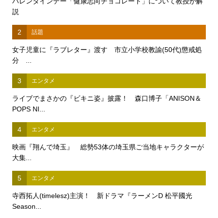
バレンタインデー「健康志向チョコレート」について教授が解
説
2
話題
女子児童に『ラブレター』渡す 市立小学校教諭(50代)懲戒処
分 ...
3
エンタメ
ライブでまさかの『ビキニ姿』披露！ 森口博子「ANISON＆
POPS NI...
4
エンタメ
映画『翔んで埼玉』 総勢53体の埼玉県ご当地キャラクターが
大集...
5
エンタメ
寺西拓人(timelesz)主演！ 新ドラマ『ラーメンD 松平國光
Season...