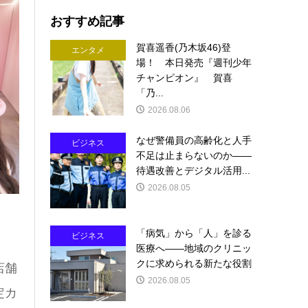
おすすめ記事
賀喜遥香(乃木坂46)登
エンタメ
場！ 本日発売『週刊少年
チャンピオン』 賀喜
「乃...
2026.08.06
なぜ警備員の高齢化と人手
ビジネス
不足は止まらないのか――
待遇改善とデジタル活用...
2026.08.05
「病気」から「人」を診る
ビジネス
医療へ――地域のクリニッ
クに求められる新たな役割
店舗
2026.08.05
定カ