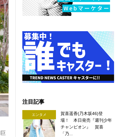
注目記事
賀喜遥香(乃木坂46)登
エンタメ
場！ 本日発売『週刊少年
チャンピオン』 賀喜
の巨
「乃...