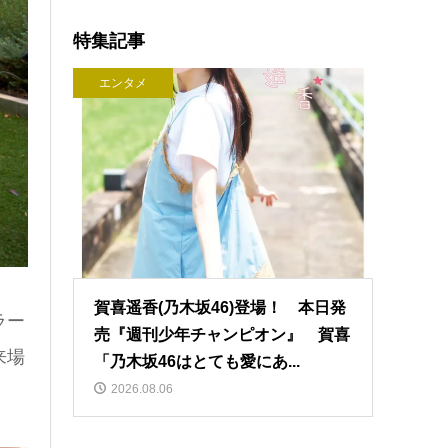
特集記事
エンタメ
賀喜遥香(乃木坂46)登場！ 本日発
ラー
売『週刊少年チャンピオン』 賀喜
来場
「乃木坂46はとても愛にあ...
2026.08.06