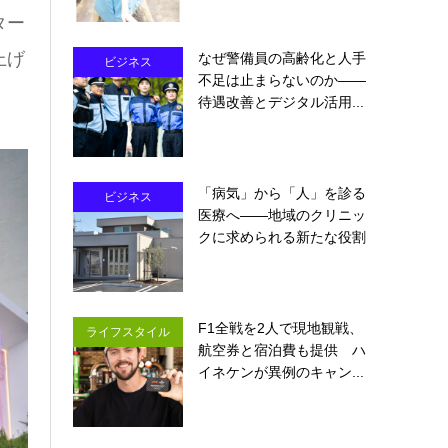
ター
上げ
なぜ警備員の高齢化と人手
ビジネス
不足は止まらないのか――
待遇改善とデジタル活用...
「病気」から「人」を診る
ビジネス
医療へ――地域のクリニッ
クに求められる新たな役割
F1全戦を2人で現地観戦、
ライフスタイル
航空券と宿泊費も提供 ハ
イネケンが異例のキャン...