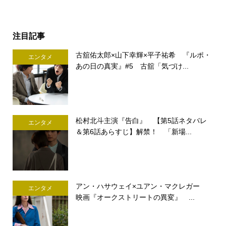
注目記事
古舘佑太郎×山下幸輝×平子祐希 『ルポ・
エンタメ
あの日の真実』#5 古舘「気づけ...
松村北斗主演『告白』 【第5話ネタバレ
エンタメ
＆第6話あらすじ】解禁！ 「新場...
アン・ハサウェイ×ユアン・マクレガー
エンタメ
映画『オークストリートの異変』 ...