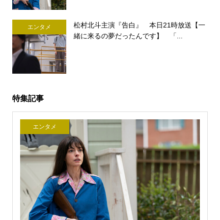
松村北斗主演『告白』 本日21時放送【一
エンタメ
緒に来るの夢だったんです】 「...
特集記事
エンタメ