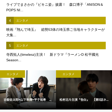
ライブでまさかの『ビキニ姿』披露！ 森口博子「ANISON＆
POPS NI...
4
エンタメ
映画『翔んで埼玉』 総勢53体の埼玉県ご当地キャラクターが
大集...
5
エンタメ
寺西拓人(timelesz)主演！ 新ドラマ『ラーメンD 松平國光
Season...
エンタメ
エンタメ
..
アン・ハサウェイ×ユアン・マクレ...
松村北斗主演『告白』 本日21時.