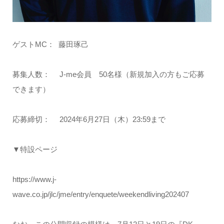
ゲストMC： 藤田琢己
募集人数： J-me会員 50名様（新規加入の方もご応募
できます）
応募締切： 2024年6月27日（木）23:59まで
▼特設ページ
https://www.j-
wave.co.jp/jlc/jme/entry/enquete/weekendliving202407