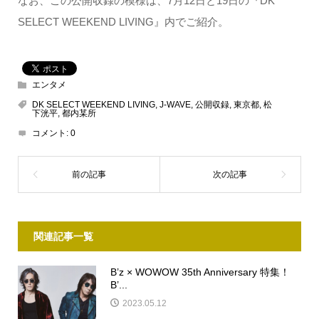
なお、この公開収録の模様は、7月12日と19日の『DK
SELECT WEEKEND LIVING』内でご紹介。
エンタメ
DK SELECT WEEKEND LIVING
,
J-WAVE
,
公開収録
,
東京都
,
松
下洸平
,
都内某所
コメント:
0
関連記事一覧
B’z × WOWOW 35th Anniversary 特集！
B’...
2023.05.12