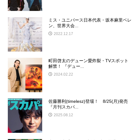
ミス・ユニバース日本代表・坂本麻里ベレ
ン、世界大会...
2022.12.17
町田啓太のデューン愛炸裂・TVスポット
解禁！ 『デュー...
2024.02.22
佐藤勝利(timelesz)登場！ 8/25(月)発売
『月刊スカパ...
2025.08.12