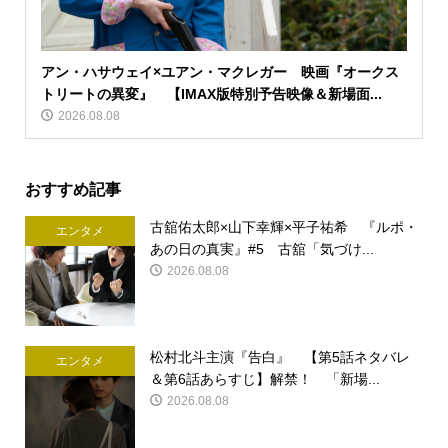
アン・ハサウェイ×ユアン・マクレガー 映画『オークス
トリートの異変』 【IMAX版特別予告映像＆新場面...
2026.08.08
おすすめ記事
古舘佑太郎×山下幸輝×平子祐希 『ルポ・
エンタメ
あの日の真実』#5 古舘「気づけ...
2026.08.08
松村北斗主演『告白』 【第5話ネタバレ
エンタメ
＆第6話あらすじ】解禁！ 「新場...
2026.08.08