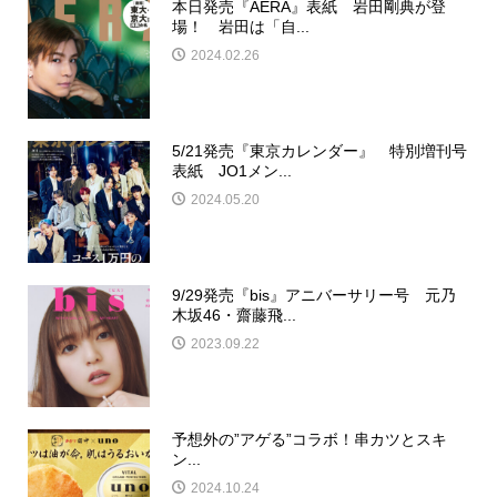
本日発売『AERA』表紙 岩田剛典が登
場！ 岩田は「自...
2024.02.26
5/21発売『東京カレンダー』 特別増刊号
表紙 JO1メン...
2024.05.20
9/29発売『bis』アニバーサリー号 元乃
木坂46・齋藤飛...
2023.09.22
予想外の”アゲる”コラボ！串カツとスキ
ン...
2024.10.24