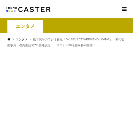
エンタメ
エンタメ
松下洸平のラジオ番組『DK SELECT WEEKEND LIVING』 初の公
開収録・都内某所で7/4開催決定！ リスナー50名様を特別招待！！