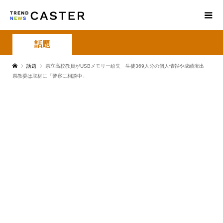
話題
話題
県立高校教員がUSBメモリー紛失 生徒369人分の個人情報や成績流出
県教委は取材に「警察に相談中」