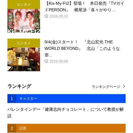
【Kis-My-Ft2】登場！ 本日発売『TVガイ
エンタメ
ドPERSON』 横尾渉「各々がやり...
2026.08.10
9/4(金)スタート！ 『北山宏光 THE
エンタメ
WORLD BEYOND』 北山「このような
形...
2026.08.09
ランキング
ランキングページ
1
キャスター
バレンタインデー「健康志向チョコレート」について教授が解
説
2
話題