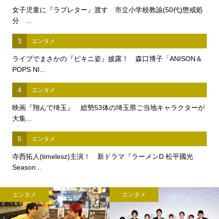
女子児童に『ラブレター』渡す 市立小学校教諭(50代)懲戒処
分 ...
3
エンタメ
ライブでまさかの『ビキニ姿』披露！ 森口博子「ANISON＆
POPS NI...
4
エンタメ
映画『翔んで埼玉』 総勢53体の埼玉県ご当地キャラクターが
大集...
5
エンタメ
寺西拓人(timelesz)主演！ 新ドラマ『ラーメンD 松平國光
Season...
エンタメ
エンタメ