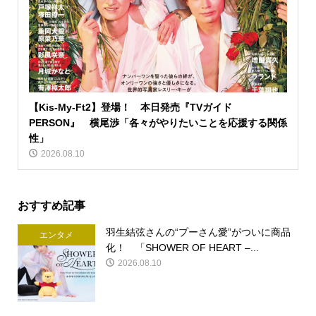
【Kis-My-Ft2】登場！ 本日発売『TVガイド
PERSON』 横尾渉「各々がやりたいことを応援する関係
性」
2026.08.10
おすすめ記事
羽生結弦さんの“プーさん愛”がついに商品
エンタメ
化！ 「SHOWER OF HEART –...
2026.08.10