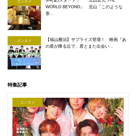
9/4(金)スタート！ 『北山宏光 THE
エンタメ
WORLD BEYOND』 北山「このような
形...
【福山雅治】サプライズ登壇！ 映画『あ
エンタメ
の星が降る丘で、君とまた出会い...
特集記事
エンタメ