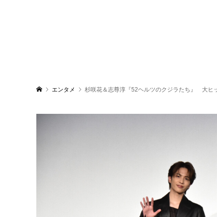
エンタメ
杉咲花＆志尊淳『52ヘルツのクジラたち』 大ヒ