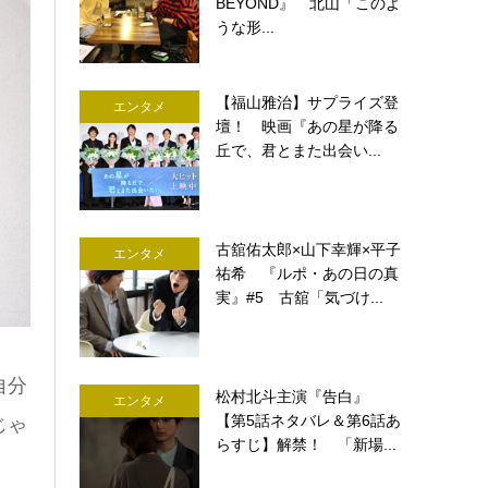
BEYOND』 北山「このよ
うな形...
【福山雅治】サプライズ登
エンタメ
壇！ 映画『あの星が降る
丘で、君とまた出会い...
古舘佑太郎×山下幸輝×平子
エンタメ
祐希 『ルポ・あの日の真
実』#5 古舘「気づけ...
自分
松村北斗主演『告白』
エンタメ
【第5話ネタバレ＆第6話あ
じゃ
らすじ】解禁！ 「新場...