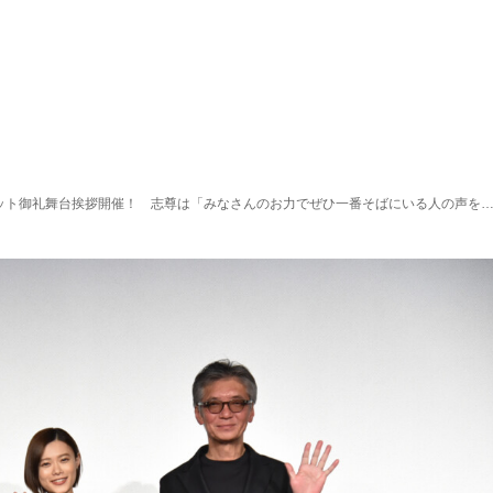
ット御礼舞台挨拶開催！ 志尊は「みなさんのお力でぜひ一番そばにいる人の声を