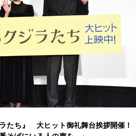
ジラたち』 大ヒット御礼舞台挨拶開催
番そばにいる人の声を…」