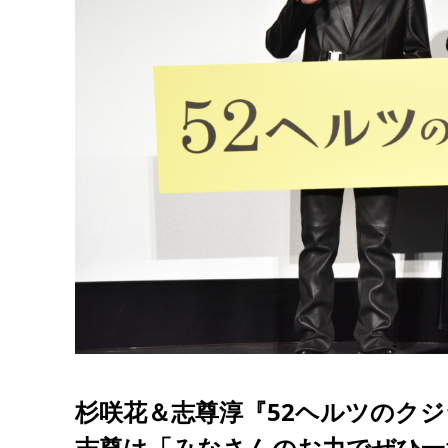
杉咲花＆志尊淳『52ヘルツのク
志尊は「みなさんのお力でぜひ一