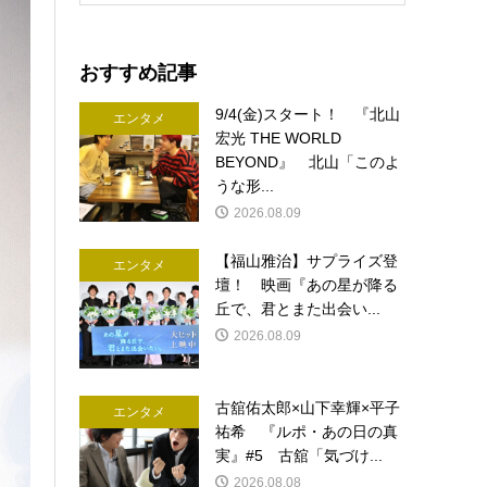
おすすめ記事
9/4(金)スタート！ 『北山
エンタメ
宏光 THE WORLD
BEYOND』 北山「このよ
うな形...
2026.08.09
【福山雅治】サプライズ登
エンタメ
壇！ 映画『あの星が降る
丘で、君とまた出会い...
2026.08.09
古舘佑太郎×山下幸輝×平子
エンタメ
祐希 『ルポ・あの日の真
実』#5 古舘「気づけ...
2026.08.08