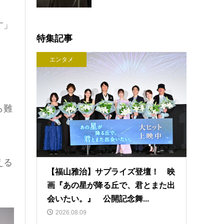
す」
特集記事
エンタメ
ら難
える
【福山雅治】サプライズ登壇！ 映
画『あの星が降る丘で、君とまた出
会いたい。』 公開記念舞...
2026.08.09