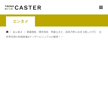
エンタメ
エンタメ
齋藤飛鳥、櫻井海音、齊藤なぎさ、原菜乃華ら出演【推しの子】 全
世界待望の特報映像&ティザービジュアルが解禁！！