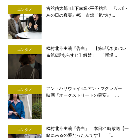
古舘佑太郎×山下幸輝×平子祐希 『ルポ・
エンタメ
あの日の真実』#5 古舘「気づけ...
松村北斗主演『告白』 【第5話ネタバレ
エンタメ
＆第6話あらすじ】解禁！ 「新場...
アン・ハサウェイ×ユアン・マクレガー
エンタメ
映画『オークストリートの異変』 ...
松村北斗主演『告白』 本日21時放送【一
エンタメ
緒に来るの夢だったんです】 「...