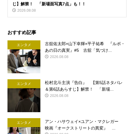
じ】解禁！ 「新場面写真7点」も！！
2026.08.08
おすすめ記事
古舘佑太郎×山下幸輝×平子祐希 『ルポ・
エンタメ
あの日の真実』#5 古舘「気づけ...
2026.08.08
松村北斗主演『告白』 【第5話ネタバレ
エンタメ
＆第6話あらすじ】解禁！ 「新場...
2026.08.08
アン・ハサウェイ×ユアン・マクレガー
エンタメ
映画『オークストリートの異変』 ...