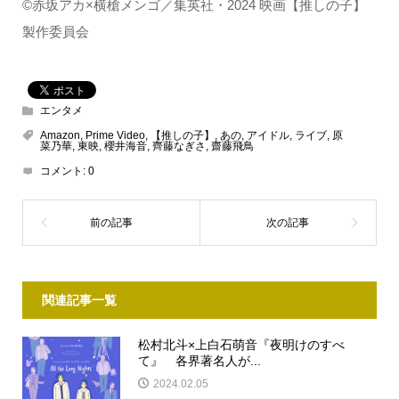
©赤坂アカ×横槍メンゴ／集英社・2024 映画【推しの子】
製作委員会
エンタメ
Amazon
,
Prime Video
,
【推しの子】
,
あの
,
アイドル
,
ライブ
,
原
菜乃華
,
東映
,
櫻井海音
,
齊藤なぎさ
,
齋藤飛鳥
コメント:
0
関連記事一覧
松村北斗×上白石萌音『夜明けのすべ
て』 各界著名人が...
2024.02.05