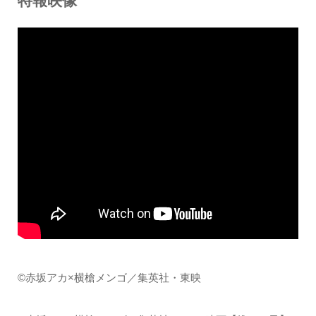
特報映像
©赤坂アカ×横槍メンゴ／集英社・東映