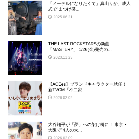
「メーテルになりたくて」真山りか、成人
式で“まつげ盛...
2025.06.21
THE LAST ROCKSTARSの新曲
「MASTERY」 1/26(金)発売の...
2023.11.23
【ACEes】ブランドキャラクター就任！
新TVCM『不二家...
2026.02.02
大谷翔平が「夢」への架け橋に！ 東京・
大阪で“4人の大...
2026.02.09