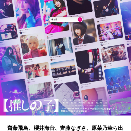
齋藤飛鳥、櫻井海音、齊藤なぎさ、原菜乃華ら出