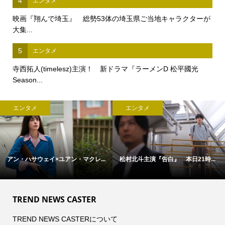
4
エンタメ
映画『翔んで埼玉』 総勢53体の埼玉県ご当地キャラクターが
大集...
5
エンタメ
寺西拓人(timelesz)主演！ 新ドラマ『ラーメンD 松平國光
Season...
エンタメ
エンタメ
アン・ハサウェイ×ユアン・マクレ...
松村北斗主演『告白』 本日21時...
TREND NEWS CASTER
TREND NEWS CASTERについて