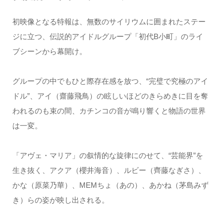
初映像となる特報は、無数のサイリウムに囲まれたステー
ジに立つ、伝説的アイドルグループ「初代B小町」のライ
ブシーンから幕開け。
グループの中でもひと際存在感を放つ、“完璧で究極のアイ
ドル”、アイ（齋藤飛鳥）の眩しいほどのきらめきに目を奪
われるのも束の間、カチンコの音が鳴り響くと物語の世界
は一変。
「アヴェ・マリア」の叙情的な旋律にのせて、“芸能界”を
生き抜く、アクア（櫻井海音）、ルビー（齊藤なぎさ）、
かな（原菜乃華）、MEMちょ（あの）、あかね（茅島みず
き）らの姿が映し出される。