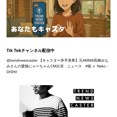
Tik Tokチャンネル配信中
@trendnewscaster
【キャスター井手美希】元AKB48高橋みな
みさんの愛猫にゃーちゃんCM出演 ニュース
#猫
♬ Neko -
DISH//