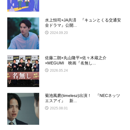
水上恒司×JA共済 『キュンとくる交通安
全ドラマ』公開...
2024.09.20
佐藤二朗×丸山隆平×佐々木蔵之介
×MEGUMI 映画『名無し...
2026.05.24
菊池風磨(timelesz)出演！ 『NECネッツ
エスアイ』 新...
2025.08.01