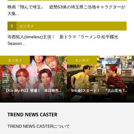
映画『翔んで埼玉』 総勢53体の埼玉県ご当地キャラクターが
大集...
5
エンタメ
寺西拓人(timelesz)主演！ 新ドラマ『ラーメンD 松平國光
Season...
エンタメ
エンタメ
【福山雅治】サプライズ登壇！ ...
古舘佑太郎×山下幸輝×平子祐希 ...
TREND NEWS CASTER
TREND NEWS CASTERについて