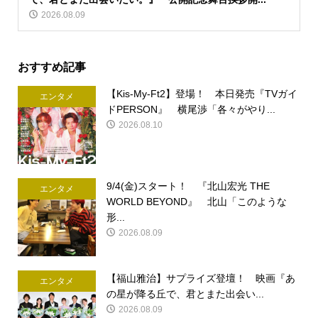
2026.08.09
おすすめ記事
【Kis-My-Ft2】登場！ 本日発売『TVガイ
エンタメ
ドPERSON』 横尾渉「各々がやり...
2026.08.10
9/4(金)スタート！ 『北山宏光 THE
エンタメ
WORLD BEYOND』 北山「このような
形...
2026.08.09
【福山雅治】サプライズ登壇！ 映画『あ
エンタメ
の星が降る丘で、君とまた出会い...
2026.08.09