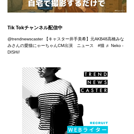
Tik Tokチャンネル配信中
@trendnewscaster
【キャスター井手美希】元AKB48高橋みな
みさんの愛猫にゃーちゃんCM出演 ニュース
#猫
♬ Neko -
DISH//