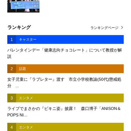
ランキング
ランキングページ
1
キャスター
バレンタインデー「健康志向チョコレート」について教授が解
説
2
話題
女子児童に『ラブレター』渡す 市立小学校教諭(50代)懲戒処
分 ...
3
エンタメ
ライブでまさかの『ビキニ姿』披露！ 森口博子「ANISON＆
POPS NI...
4
エンタメ