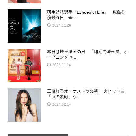
羽生結弦選手『Echoes of Life』 広島公
演最終日 全...
2024.11.26
本日は埼玉県民の日 「翔んで埼玉展」オ
ープニングセ...
2023.11.14
工藤静香オーケストラ公演 大ヒット曲
「嵐の素顔」な...
2024.02.14