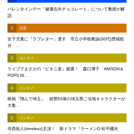
バレンタインデー「健康志向チョコレート」について教授が解
説
2
話題
女子児童に『ラブレター』渡す 市立小学校教諭(50代)懲戒処
分 ...
3
エンタメ
ライブでまさかの『ビキニ姿』披露！ 森口博子「ANISON＆
POPS NI...
4
エンタメ
映画『翔んで埼玉』 総勢53体の埼玉県ご当地キャラクターが
大集...
5
エンタメ
寺西拓人(timelesz)主演！ 新ドラマ『ラーメンD 松平國光