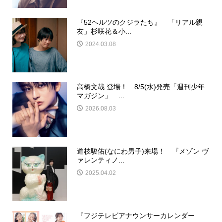
『52ヘルツのクジラたち』 「リアル親
友」杉咲花＆小...
2024.03.08
高橋文哉 登場！ 8/5(水)発売「週刊少年
マガジン」 ...
2026.08.03
道枝駿佑(なにわ男子)来場！ 『メゾン ヴ
ァレンティノ...
2025.04.02
『フジテレビアナウンサーカレンダー