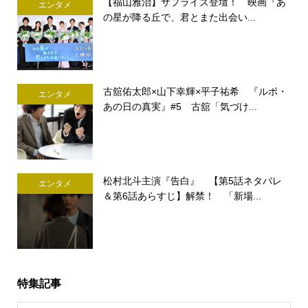
【福山雅治】サプライズ登壇！ 映画『あ
エンタメ
の星が降る丘で、君とまた出会い...
古舘佑太郎×山下幸輝×平子祐希 『ルポ・
エンタメ
あの日の真実』#5 古舘「気づけ...
松村北斗主演『告白』 【第5話ネタバレ
エンタメ
＆第6話あらすじ】解禁！ 「新場...
特集記事