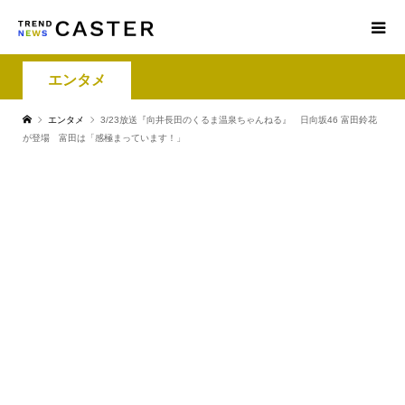
エンタメ
エンタメ
3/23放送『向井長田のくるま温泉ちゃんねる』 日向坂46 富田鈴花
が登場 富田は「感極まっています！」