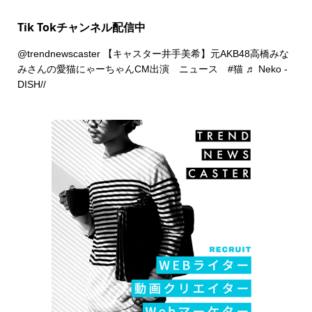
Tik Tokチャンネル配信中
@trendnewscaster
【キャスター井手美希】元AKB48高橋みな
みさんの愛猫にゃーちゃんCM出演 ニュース
#猫
♬ Neko -
DISH//