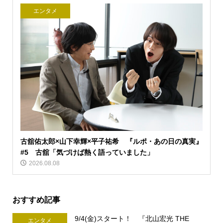
エンタメ
古舘佑太郎×山下幸輝×平子祐希 『ルポ・あの日の真実』
#5 古舘「気づけば熱く語っていました」
2026.08.08
おすすめ記事
9/4(金)スタート！ 『北山宏光 THE
エンタメ