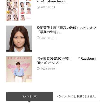
2024 share happi...
2023.08.11
松岡茉優主演『最高の教師』スピンオフ
『最高の生徒』...
2023.06.15
増子敦貴(GENIC)登場！ 『“Raspberry
Ripple” ポップ...
2025.07.05
コメント ( 0 )
トラックバックは利用できません。