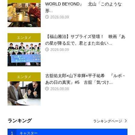
WORLD BEYOND』 北山「このような
形...
2026.08.09
【福山雅治】サプライズ登壇！ 映画『あ
エンタメ
の星が降る丘で、君とまた出会い...
2026.08.09
古舘佑太郎×山下幸輝×平子祐希 『ルポ・
エンタメ
あの日の真実』#5 古舘「気づけ...
2026.08.08
ランキング
ランキングページ
1
キャスター