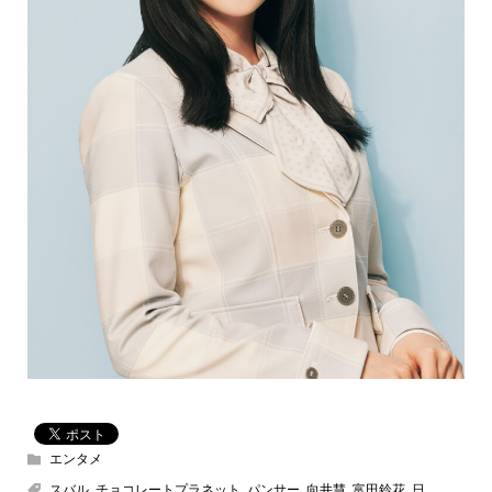
エンタメ
スバル
,
チョコレートプラネット
,
パンサー
,
向井慧
,
富田鈴花
,
日