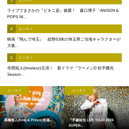
3
エンタメ
ライブでまさかの『ビキニ姿』披露！ 森口博子「ANISON＆
POPS NI...
4
エンタメ
映画『翔んで埼玉』 総勢53体の埼玉県ご当地キャラクターが
大集...
5
エンタメ
寺西拓人(timelesz)主演！ 新ドラマ『ラーメンD 松平國光
Season...
エンタメ
エンタメ
浜田省吾 『ON THE ROAD 1988』
アン・ハサウェイ×ユアン・マクレ...
...