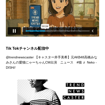
Tik Tokチャンネル配信中
@trendnewscaster
【キャスター井手美希】元AKB48高橋みな
みさんの愛猫にゃーちゃんCM出演 ニュース
#猫
♬ Neko -
DISH//