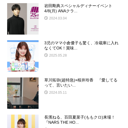
岩田剛典スペシャルディナーイベント
4/8(月) ANAクラ...
2024.03.04
3児のママ小倉優子も驚く、冷蔵庫に入れ
なくてOK！賞味...
2025.05.28
草川拓弥(超特急)×桜井玲香 『愛してる
って、言いたい...
2024.05.11
長濱ねる、百田夏菜子(ももクロ)来場！
『NARS THE HO...