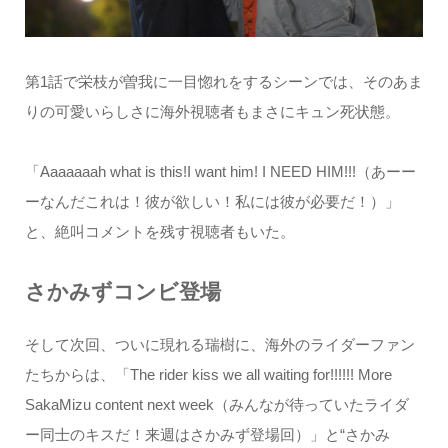
第1話で栄枝が曽我に一目惚れをするシーンでは、そのあま
りの可愛いらしさに海外視聴者もまさにキュン死状態。
「Aaaaaaah what is this!I want him! I NEED HIM!!!（あーー
ーなんだこれは！彼が欲しい！私には彼が必要だ！）」
と、絶叫コメントを残す視聴者もいた。
さかみずコンビ登場
そして次回、ついに現れる瑞樹に、海外のライダーファン
たちからは、「The rider kiss we all waiting for!!!!!! More
SakaMizu content next week（みんなが待っていたライダ
ー同士のキスだ！来週はさかみず登場回）」と“さかみ