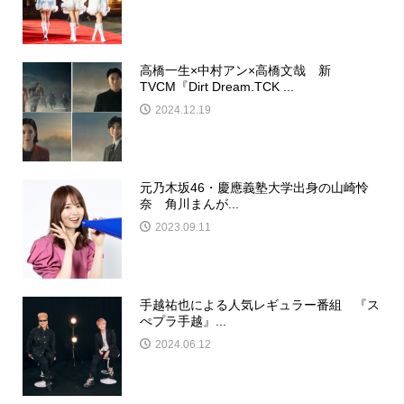
高橋一生×中村アン×高橋文哉 新
TVCM『Dirt Dream.TCK ...
2024.12.19
元乃木坂46・慶應義塾大学出身の山崎怜
奈 角川まんが...
2023.09.11
手越祐也による人気レギュラー番組 『ス
ぺプラ手越』...
2024.06.12