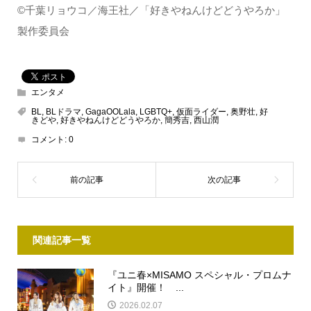
©千葉リョウコ／海王社／「好きやねんけどどうやろか」
製作委員会
エンタメ
BL
,
BLドラマ
,
GagaOOLala
,
LGBTQ+
,
仮面ライダー
,
奥野壮
,
好
きどや
,
好きやねんけどどうやろか
,
簡秀吉
,
西山潤
コメント:
0
関連記事一覧
『ユニ春×MISAMO スペシャル・プロムナ
イト』開催！ ...
2026.02.07